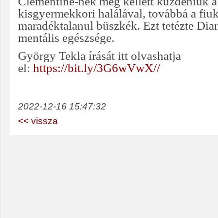
Clementine-nek meg kellett küzdeniük 
kisgyermekkori halálával, továbbá a fiuk
maradéktalanul büszkék. Ezt tetézte Dia
mentális egészsége.
György Tekla írását itt olvashatja
el:
https://bit.ly/3G6wVwX//
2022-12-16 15:47:32
<< vissza