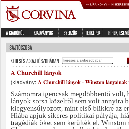
LÍRA KÖNYV
KISKERESK
A Churchill lányok
A Churchill lányok - Winston lányainak 
(kiadvány:
Számomra igencsak megdöbbentő volt, h
lányok sorsa közelről sem volt annyira b
kiegyensúlyozott, mint első blikkre az 
Hiába apjuk sikeres politikai pályája, hi
tragédiák őket sem kerülték el. Winston