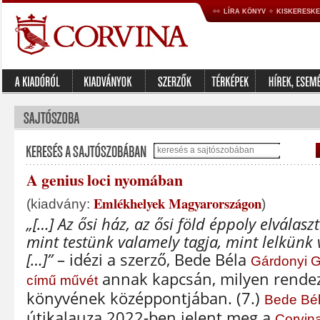
LÍRA KÖNYV
KISKERESK
A genius loci nyomában
Emlékhelyek Magyarországon
(kiadvány:
)
„[…] Az ősi ház, az ősi föld éppoly elválasz
mint testünk valamely tagja, mint lelkünk
[…]”
– idézi a szerző, Bede Béla
Gárdonyi G
annak kapcsán, milyen rendez
című művét
könyvének középpontjában. (7.)
Bede Bé
útikalauza 2022-ben jelent meg a
Corvin