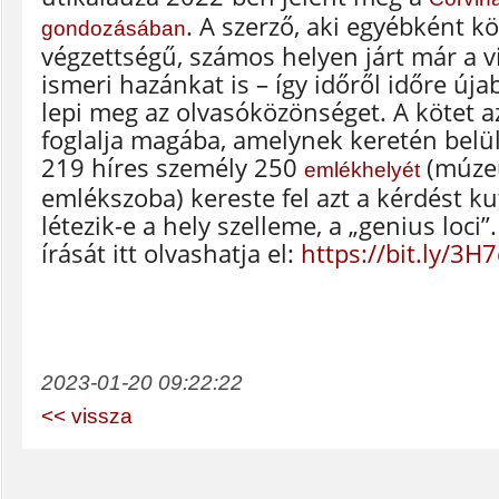
. A szerző, aki egyébként k
gondozásában
végzettségű, számos helyen járt már a vi
ismeri hazánkat is – így időről időre új
lepi meg az olvasóközönséget. A kötet a
foglalja magába, amelynek keretén belü
219 híres személy 250
(múze
emlékhelyét
emlékszoba) kereste fel azt a kérdést ku
létezik-e a hely szelleme, a „genius loci”
írását itt olvashatja el:
https://bit.ly/3H
2023-01-20 09:22:22
<< vissza