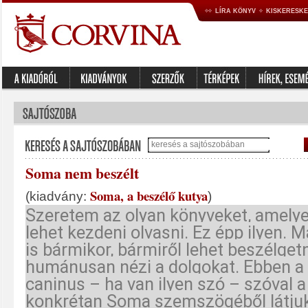
LÍRA KÖNYV
KISKERESK
Soma nem beszélt
Soma, a beszélő kutya
(kiadvány:
)
Szeretem az olyan könyveket, amelye
lehet kezdeni olvasni. Ez épp ilyen. M
is bármikor, bármiről lehet beszélgetn
humánusan nézi a dolgokat. Ebben a
caninus – ha van ilyen szó – szóval a
konkrétan Soma szemszögéből látju