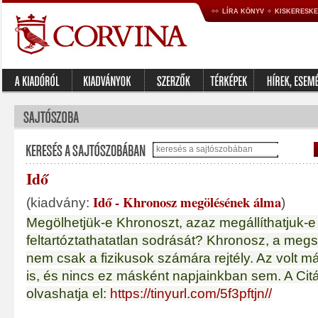
LÍRA KÖNYV
KISKERESK
Idő
Idő - Khronosz megölésének álma
(kiadvány:
)
Megölhetjük-e Khronoszt, azaz megállíthatjuk-e 
feltartóztathatatlan sodrását? Khronosz, a megs
nem csak a fizikusok számára rejtély. Az volt 
is, és nincs ez másként napjainkban sem. A Citá
olvashatja el:
https://tinyurl.com/5f3pftjn//