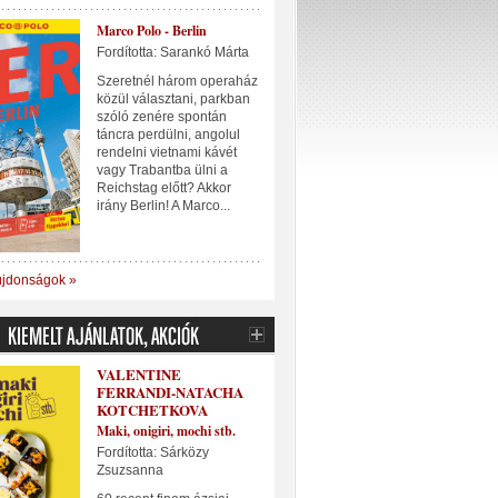
Marco Polo - Berlin
Fordította: Sarankó Márta
Szeretnél három operaház
közül választani, parkban
szóló zenére spontán
táncra perdülni, angolul
rendelni vietnami kávét
vagy Trabantba ülni a
Reichstag előtt? Akkor
irány Berlin! A Marco...
újdonságok »
VALENTINE
FERRANDI-NATACHA
KOTCHETKOVA
Maki, onigiri, mochi stb.
Fordította: Sárközy
Zsuzsanna