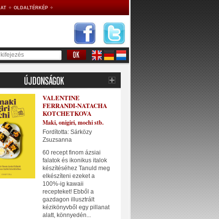
AT
OLDALTÉRKÉP
VALENTINE
FERRANDI-NATACHA
KOTCHETKOVA
Maki, onigiri, mochi stb.
Fordította: Sárközy
Zsuzsanna
60 recept finom ázsiai
falatok és ikonikus italok
készítéséhez Tanuld meg
elkészíteni ezeket a
100%-ig kawaii
recepteket! Ebből a
gazdagon illusztrált
kézikönyvből egy pillanat
alatt, könnyedén...