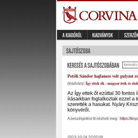
Petőfi Sándor hajlamos volt gulyást re
Így ettek ők - magyar írók és étel
(kiadvány:
Az Így ettek őt ezúttal 30 fontos
írásaikban foglalkoztak ezzel a 
szerették a hasukat. Nyáry Krisz
könyvéről.
A beszélgetést itt nézheti meg:
https://tin
2023-10-24 10:05:09