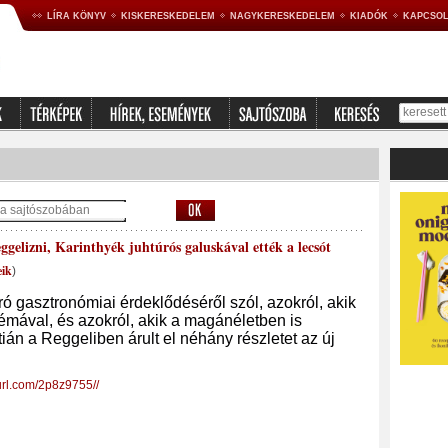
LÍRA KÖNYV
KISKERESKEDELEM
NAGYKERESKEDELEM
KIADÓK
KAPCSOL
ggelizni, Karinthyék juhtúrós galuskával ették a lecsót
eik
)
 író gasztronómiai érdeklődéséről szól, azokról, akik
témával, és azokról, akik a magánéletben is
tián a Reggeliben árult el néhány részletet az új
yurl.com/2p8z9755//