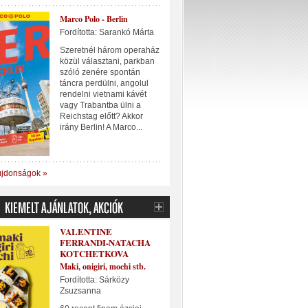
Marco Polo - Berlin
Fordította: Sarankó Márta
Szeretnél három operaház
közül választani, parkban
szóló zenére spontán
táncra perdülni, angolul
rendelni vietnami kávét
vagy Trabantba ülni a
Reichstag előtt? Akkor
irány Berlin! A Marco...
újdonságok »
VALENTINE
FERRANDI-NATACHA
KOTCHETKOVA
Maki, onigiri, mochi stb.
Fordította: Sárközy
Zsuzsanna