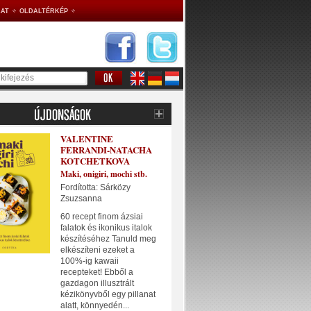
AT
OLDALTÉRKÉP
VALENTINE
FERRANDI-NATACHA
KOTCHETKOVA
Maki, onigiri, mochi stb.
Fordította: Sárközy
Zsuzsanna
60 recept finom ázsiai
falatok és ikonikus italok
készítéséhez Tanuld meg
elkészíteni ezeket a
100%-ig kawaii
recepteket! Ebből a
gazdagon illusztrált
kézikönyvből egy pillanat
alatt, könnyedén...