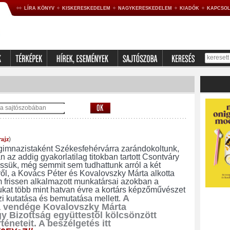
LÍRA KÖNYV
KISKERESKEDELEM
NAGYKERESKEDELEM
KIADÓK
KAPCSOL
rajz
)
gimnazistaként Székesfehérvárra zarándokoltunk,
az addig gyakorlatilag titokban tartott Csontváry
sük, még semmit sem tudhattunk arról a két
ről, a Kovács Péter és Kovalovszky Márta alkotta
 frissen alkalmazott munkatársai azokban a
ukat több mint hatvan évre a kortárs képzőművészet
A
i kutatása és bemutatása mellett.
a vendége Kovalovszky Márta
y Bizottság együttestől kölcsönzött
rténeteit. A beszélgetés itt