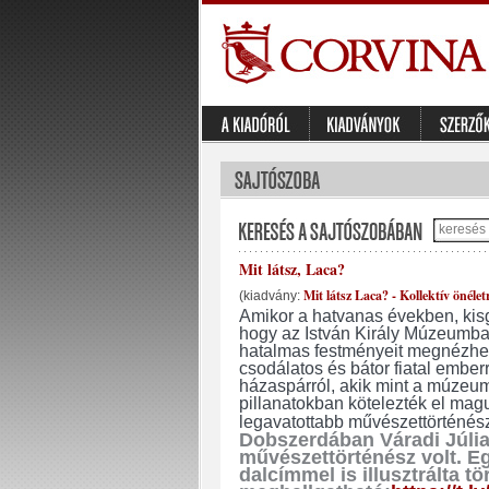
Mit látsz, Laca?
Mit látsz Laca? - Kollektív önélet
(kiadvány:
Amikor a hatvanas években, kis
hogy az István Király Múzeumban 
hatalmas festményeit megnézhes
csodálatos és bátor fiatal ember
házaspárról, akik mint a múzeum
pillanatokban kötelezték el mag
legavatottabb művészettörténész
Dobszerdában Váradi Júli
művészettörténész volt. Eg
dalcímmel is illusztrálta tö