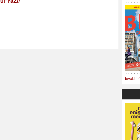
y/0FYaZ//
további 