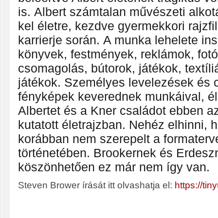
is. Albert számtalan művészeti alko
kel életre, kezdve gyermekkori rajzfi
karrierje során. A munka lehelete ins
könyvek, festmények, reklámok, fot
csomagolás, bútorok, játékok, textíli
játékok. Személyes levelezések és 
fényképek keverednek munkáival, éle
Albertet és a Kner családot ebben a
kutatott életrajzban. Nehéz elhinni, 
korábban nem szerepelt a formaterv
történetében. Brookernek és Erdesz
köszönhetően ez már nem így van.
Steven Brower írását itt olvashatja el:
https://tin