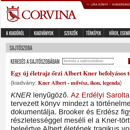
LÍRA KÖNYV
KISKERESK
Egy új életrajz őrzi Albert Kner befolyásos 
Kner Albert - művész, ikon, legenda
(kiadvány:
)
KNER
lenyűgöző.
Az Erdélyi Sarolt
tervezett könyv mindezt a történelme
dokumentálja. Brooker és Erdész fi
részletességgel meséli el a Kner-tört
beleértve Albert életének tragikus v