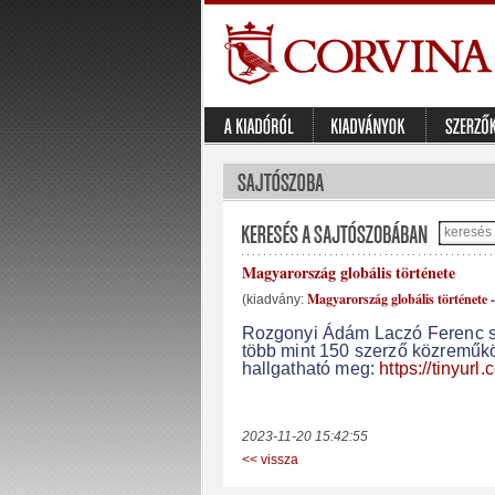
Magyarország globális története
Magyarország globális története -
(kiadvány:
Rozgonyi Ádám Laczó Ferenc sz
több mint 150 szerző közreműköd
hallgatható meg:
https://tinyurl.
2023-11-20 15:42:55
<< vissza