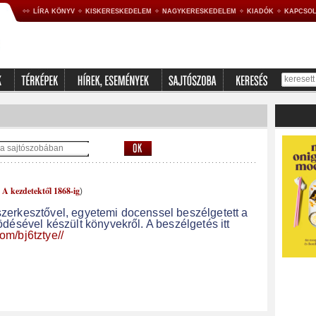
LÍRA KÖNYV
KISKERESKEDELEM
NAGYKERESKEDELEM
KIADÓK
KAPCSOL
 A kezdetektől 1868-ig
)
erkesztővel, egyetemi docenssel beszélgetett a
ésével készült könyvekről. A beszélgetés itt
com/bj6tztye//