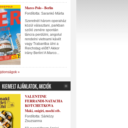
Marco Polo - Berlin
Fordította: Sarankó Márta
Szeretnél három operaház
közül választani, parkban
szóló zenére spontán
táncra perdülni, angolul
rendelni vietnami kávét
vagy Trabantba ülni a
Reichstag előtt? Akkor
irány Berlin! A Marco...
újdonságok »
VALENTINE
FERRANDI-NATACHA
KOTCHETKOVA
Maki, onigiri, mochi stb.
Fordította: Sárközy
Zsuzsanna