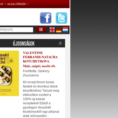
AT
OLDALTÉRKÉP
VALENTINE
FERRANDI-NATACHA
KOTCHETKOVA
Maki, onigiri, mochi stb.
Fordította: Sárközy
Zsuzsanna
60 recept finom ázsiai
falatok és ikonikus italok
készítéséhez Tanuld meg
elkészíteni ezeket a
100%-ig kawaii
recepteket! Ebből a
gazdagon illusztrált
kézikönyvből egy pillanat
alatt, könnyedén...