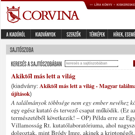
LÍRA KÖNYV
KISKERESK
Akiktől más lett a világ
Akiktől más lett a világ - Magyar találmá
(kiadvány:
újítások
)
A találmányok többsége nem egy ember nevéhez k
egy egész kutató és tervező csapat működik. (Ez az
természetéből következik! – OP) Példa erre az Eg
Villamosság Rt. kutatólaboratóriuma, ahol nagys
dolgoztak, mint Bródy Imre, akinek a kriptonégőt, 