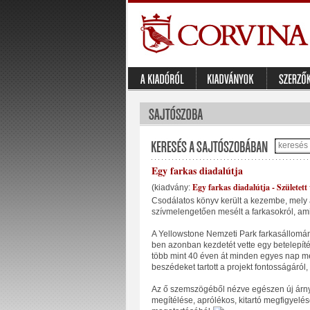
Egy farkas diadalútja
Egy farkas diadalútja - Született 
(kiadvány:
Csodálatos könyv került a kezembe, mely a
szívmelengetően mesélt a farkasokról, ami
A Yellowstone Nemzeti Park farkasállomány
ben azonban kezdetét vette egy betelepítési pr
több mint 40 éven át minden egyes nap meg
beszédeket tartott a projekt fontosságáról,
Az ő szemszögéből nézve egészen új árny
megítélése, aprólékos, kitartó megfigyelés