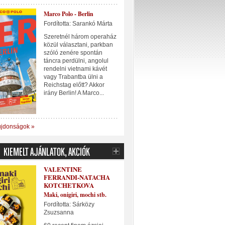
Marco Polo - Berlin
Fordította: Sarankó Márta
Szeretnél három operaház
közül választani, parkban
szóló zenére spontán
táncra perdülni, angolul
rendelni vietnami kávét
vagy Trabantba ülni a
Reichstag előtt? Akkor
irány Berlin! A Marco...
újdonságok »
VALENTINE
FERRANDI-NATACHA
KOTCHETKOVA
Maki, onigiri, mochi stb.
Fordította: Sárközy
Zsuzsanna