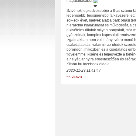
magatartásából.
Szívének legkedvesebbje a 8-as számú köly
legerősebb, legismertebb falkavezére lett
sok-sok évet, melyek alatt a park óriàsi ter
hierarchia kialakulását és működésèt, a csa
a kivételes állatok milyen bonyolult, már-
gyászolnak, komplex kapcsolati rendszereke
Izgalmakban nem volt hiány: vérre menő har
családalapítás, valamint az utódok szerete
porondon, miközben ez a csodálatos embe
figyelemmel kísérte ès feljegyezte a tört
a helyét, annyira érdekfeszítően és szórak
Kitabu.hu facebook oldala
2023-11-29 11:41:47
<< vissza