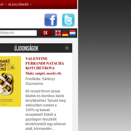
AT
OLDALTÉRKÉP
VALENTINE
FERRANDI-NATACHA
KOTCHETKOVA
Maki, onigiri, mochi stb.
Fordította: Sárközy
Zsuzsanna
60 recept finom ázsiai
falatok és ikonikus italok
készítéséhez Tanuld meg
elkészíteni ezeket a
100%-ig kawaii
recepteket! Ebből a
gazdagon illusztrált
kézikönyvből egy pillanat
alatt, könnyedén...