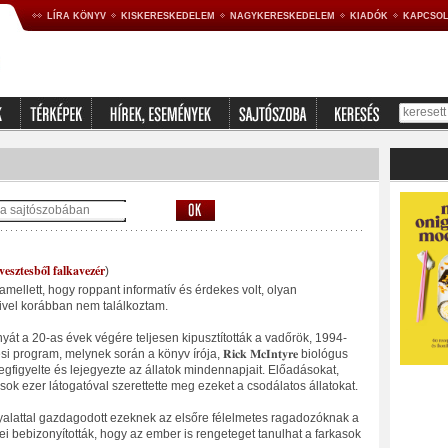
LÍRA KÖNYV
KISKERESKEDELEM
NAGYKERESKEDELEM
KIADÓK
KAPCSOL
vesztesből falkavezér
)
mellett, hogy roppant informatív és érdekes volt, olyan
vel korábban nem találkoztam. ⁣
át a 20-as évek végére teljesen kipusztították a vadőrök, 1994-
ogram, melynek során a könyv írója, 𝐑𝐢𝐜𝐤 𝐌𝐜𝐈𝐧𝐭𝐲𝐫𝐞 biológus
figyelte és lejegyezte az állatok mindennapjait. Előadásokat,
 sok ezer látogatóval szerettette meg ezeket a csodálatos állatokat.⁣
alattal gazdagodott ezeknek az elsőre félelmetes ragadozóknak a
ei bebizonyították, hogy az ember is rengeteget tanulhat a farkasok