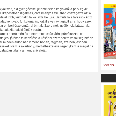
ök volt, aki gyengécske, jelentéktelen kölyökből a park egyik
. Elképesztően izgalmas, olvasmányos stílusban összegezte azt a
ületét több, különàlló falka lakta be újra. Bemutatta a farkasok közti
ládként való funkcionálásukat, illetve rávilágított arra, hogy ezek
már emberi érzelemtárral bírnak. Szeretnek, gyűlölnek, játszanak,
t alakítanak ki életük során. ⁣
cok a területért és a hierarchia csúcsáért, párválasztás és
tteljes, jàtèkos felkészítése a későbbi szerepeikre voltak leginkább
r minden áldott nap kiment, hóban, fagyban, szélben, esőben
énéseket. Nem is akárhogy, mert elbeszélése regényként is megállná
oztatóan tálalja a mondanivalóját.
további 