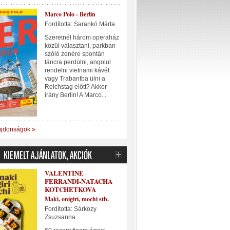
Marco Polo - Berlin
Fordította: Sarankó Márta
Szeretnél három operaház
közül választani, parkban
szóló zenére spontán
táncra perdülni, angolul
rendelni vietnami kávét
vagy Trabantba ülni a
Reichstag előtt? Akkor
irány Berlin! A Marco...
újdonságok »
VALENTINE
FERRANDI-NATACHA
KOTCHETKOVA
Maki, onigiri, mochi stb.
Fordította: Sárközy
Zsuzsanna