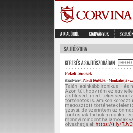
Pokoli főnökök
Pokoli főnökök - Munkahelyi ve
(kiadvány:
Talán leginkább ironikus – és n
Azon túl, hogy rám ez egy jell
a stílusért, mert teljességgel 
történetek is, amiken keresztü
megosztott történetek jelent
szavai, de szerintem az önmag
fontosnak tartjuk a munkát é
mennyi mindent hajlamosak va
olvashatja el:
https://t.ly/TJvC