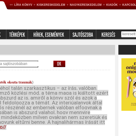
LÍRA KÖNYV
KISKERESKEDELEM
NAGYKERESKEDELEM
KIADÓK
KAPCSOL
zetők okozta traumák
)
éhol talán szarkasztikus – az írás, valóban.
emző közlési mód, a téma maga is kiáltott ezért
abszurd az is, amiről a könyv szól és azok a
l feldolgozza a témát. Az interjúalanyok által
ős részénél az embernek valóban elfogynak a
ában is abszurd valahol, hogy mennyire
s mindeközben milyen gyakran nem szeretjük és
gyunk eltűrni benne.
A hajnalihármas írását itt
o//