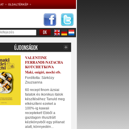
AT
OLDALTÉRKÉP
VALENTINE
FERRANDI-NATACHA
KOTCHETKOVA
Maki, onigiri, mochi stb.
Fordította: Sárközy
Zsuzsanna
60 recept finom ázsiai
falatok és ikonikus italok
készítéséhez Tanuld meg
elkészíteni ezeket a
100%-ig kawaii
recepteket! Ebből a
gazdagon illusztrált
kézikönyvből egy pillanat
alatt, könnyedén...