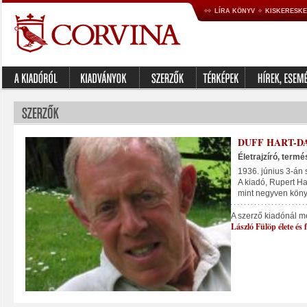
LÍRA KÖNYV
KISKERESK
DUFF HART-DA
Életrajzíró, term
1936. június 3-án s
A kiadó, Rupert Ha
mint negyven könyv
A szerző kiadónál m
László Fülöp élete és f