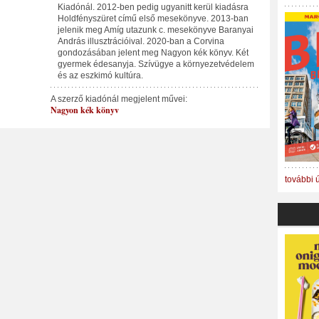
Kiadónál. 2012-ben pedig ugyanitt kerül kiadásra
Holdfényszüret című első mesekönyve. 2013-ban
jelenik meg Amíg utazunk c. mesekönyve Baranyai
András illusztrációival. 2020-ban a Corvina
gondozásában jelent meg Nagyon kék könyv. Két
gyermek édesanyja. Szívügye a környezetvédelem
és az eszkimó kultúra.
A szerző kiadónál megjelent művei:
Nagyon kék könyv
további 