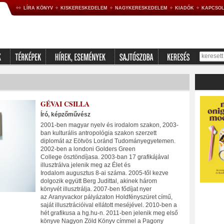
LÍRA KÖNYV
KISKERESKEDELEM
NAGYKERESKEDELEM
KIADÓK
KAPCSOL
GÉVAI CSILLA
Író, képzőművész
2001-ben magyar nyelv és irodalom szakon, 2003-
ban kulturális antropológia szakon szerzett
diplomát az Eötvös Loránd Tudományegyetemen.
2002-ben a londoni Golders Green
College ösztöndíjasa. 2003-ban 17 grafikájával
illusztrálva jelenik meg az Élet és
Irodalom augusztus 8-ai száma. 2005-től kezve
dolgozik együtt Berg Judittal, akinek három
könyvét illusztrálja. 2007-ben fődíjat nyer
az Aranyvackor pályázaton Holdfényszüret című,
saját illusztrációival ellátott meséjével. 2010-ben a
hét grafikusa a hg.hu-n. 2011-ben jelenik meg első
könyve Nagyon Zöld Könyv címmel a Pagony