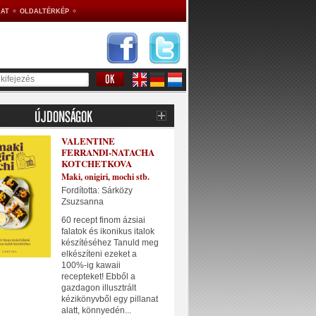
AT
OLDALTÉRKÉP
VALENTINE
FERRANDI-NATACHA
KOTCHETKOVA
Maki, onigiri, mochi stb.
Fordította: Sárközy
Zsuzsanna
60 recept finom ázsiai
falatok és ikonikus italok
készítéséhez Tanuld meg
elkészíteni ezeket a
100%-ig kawaii
recepteket! Ebből a
gazdagon illusztrált
kézikönyvből egy pillanat
alatt, könnyedén...