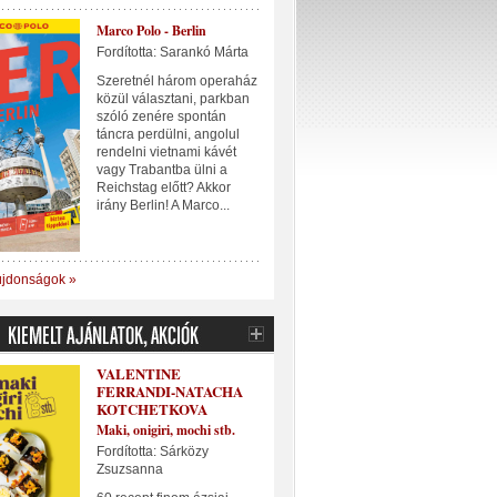
Marco Polo - Berlin
Fordította: Sarankó Márta
Szeretnél három operaház
közül választani, parkban
szóló zenére spontán
táncra perdülni, angolul
rendelni vietnami kávét
vagy Trabantba ülni a
Reichstag előtt? Akkor
irány Berlin! A Marco...
újdonságok »
VALENTINE
FERRANDI-NATACHA
KOTCHETKOVA
Maki, onigiri, mochi stb.
Fordította: Sárközy
Zsuzsanna