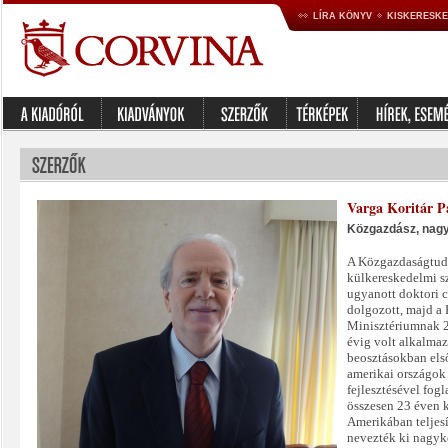
LÍRA KÖNYV
KISKERESK
Varga Koritár P
Közgazdász, nagyk
A Közgazdaságtud
külkereskedelmi s
ugyanott doktori c
dolgozott, majd a
Minisztériumnak 
évig volt alkalmaz
beosztásokban első
amerikai országok
fejlesztésével fog
összesen 23 éven k
Amerikában teljesí
nevezték ki nagykö