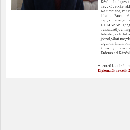
Később budapesti 
nagykövetként akk
Kolumbiába, Perub
között a Buenos A
nagykövetséget ve
EXIMBANK Igazgat
Társszerzője a mag
Jelenleg az EU–La
jószolgálati nagyk
argentin állami ki
kormány 50 éves k
Érdemrend Középk
A szerző kiadónál m
Diplomaták mesélik 2