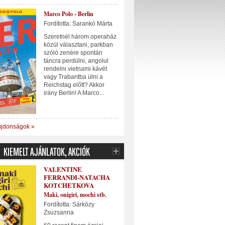
Marco Polo - Berlin
Fordította: Sarankó Márta
Szeretnél három operaház
közül választani, parkban
szóló zenére spontán
táncra perdülni, angolul
rendelni vietnami kávét
vagy Trabantba ülni a
Reichstag előtt? Akkor
irány Berlin! A Marco...
újdonságok »
VALENTINE
FERRANDI-NATACHA
KOTCHETKOVA
Maki, onigiri, mochi stb.
Fordította: Sárközy
Zsuzsanna