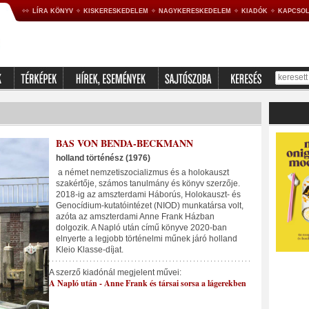
LÍRA KÖNYV
KISKERESKEDELEM
NAGYKERESKEDELEM
KIADÓK
KAPCSOL
BAS VON BENDA-BECKMANN
holland történész (1976)
a német nemzetiszocializmus és a holokauszt
szakértője, számos tanulmány és könyv szerzője.
2018-ig az amszterdami Háborús, Holokauszt- és
Genocídium-kutatóintézet (NIOD) munkatársa volt,
azóta az amszterdami Anne Frank Házban
dolgozik. A Napló után című könyve 2020-ban
elnyerte a legjobb történelmi műnek járó holland
Kleio Klasse-díjat.
A szerző kiadónál megjelent művei:
A Napló után - Anne Frank és társai sorsa a lágerekben