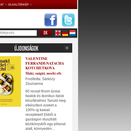
AT
OLDALTÉRKÉP
VALENTINE
FERRANDI-NATACHA
KOTCHETKOVA
Maki, onigiri, mochi stb.
Fordította: Sárközy
Zsuzsanna
60 recept finom ázsiai
falatok és ikonikus italok
készítéséhez Tanuld meg
elkészíteni ezeket a
100%-ig kawaii
recepteket! Ebből a
gazdagon illusztrált
kézikönyvből egy pillanat
alatt, könnyedén...