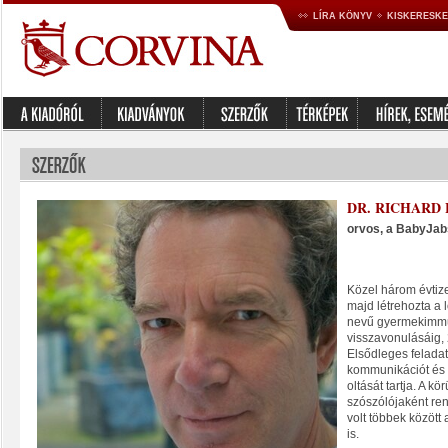
LÍRA KÖNYV
KISKERESK
DR. RICHARD
orvos, a BabyJabs
Közel három évtize
majd létrehozta a
nevű gyermekimmun
visszavonulásáig, 
Elsődleges feladat
kommunikációt és 
oltását tartja. A kö
szószólójaként re
volt többek közöt
is.