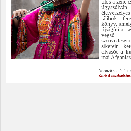
tilos a zene 
úgyszólvá
életveszélyes
tálibok fe
könyv, amel
újságírója s
végső fo
szenvedésein
sikerein ker
olvasót a hú
mai Afganisz
A szerző kiadónál m
Zenével a szabadságér