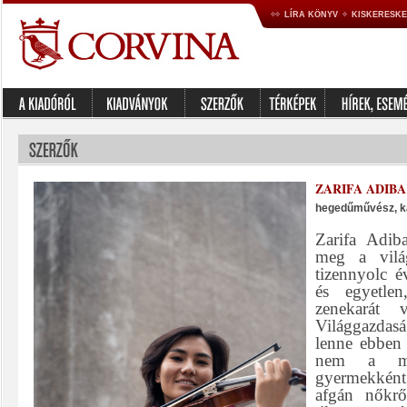
LÍRA KÖNYV
KISKERESK
ZARIFA ADIBA
hegedűművész, k
Zarifa Adib
meg a vilá
tizennyolc é
és egyetle
zenekarát 
Világgazd
lenne ebben
nem a mé
gyermekként 
afgán nőkrő