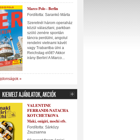
Marco Polo - Berlin
Fordította: Sarankó Márta
Szeretnél három operaház
közül választani, parkban
szóló zenére spontán
táncra perdülni, angolul
rendelni vietnami kávét
vagy Trabantba ülni a
Reichstag előtt? Akkor
irány Berlin! A Marco...
újdonságok »
VALENTINE
FERRANDI-NATACHA
KOTCHETKOVA
Maki, onigiri, mochi stb.
Fordította: Sárközy
Zsuzsanna