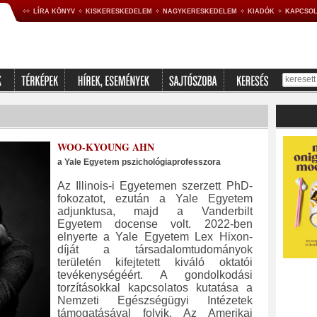
LÍRA KÖNYV
KISKERESKEDELEM
NAGYKERESKEDELEM
KIADÓK
KAPCSOL
WOO-KYOUNG AHN
a Yale Egyetem pszichológiaprofesszora
Az Illinois-i Egyetemen szerzett PhD-
fokozatot, ezután a Yale Egyetem
adjunktusa, majd a Vanderbilt
Egyetem docense volt. 2022-ben
elnyerte a Yale Egyetem Lex Hixon-
díját a társadalomtudományok
területén kifejtetett kiváló oktatói
tevékenységéért. A gondolkodási
torzításokkal kapcsolatos kutatása a
Nemzeti Egészségügyi Intézetek
támogatásával folyik. Az Amerikai