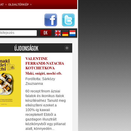
AT
OLDALTÉRKÉP
VALENTINE
FERRANDI-NATACHA
KOTCHETKOVA
Maki, onigiri, mochi stb.
Fordította: Sárközy
Zsuzsanna
60 recept finom ázsiai
falatok és ikonikus italok
készítéséhez Tanuld meg
elkészíteni ezeket a
100%-ig kawaii
recepteket! Ebből a
gazdagon illusztrált
kézikönyvből egy pillanat
alatt, könnyedén...