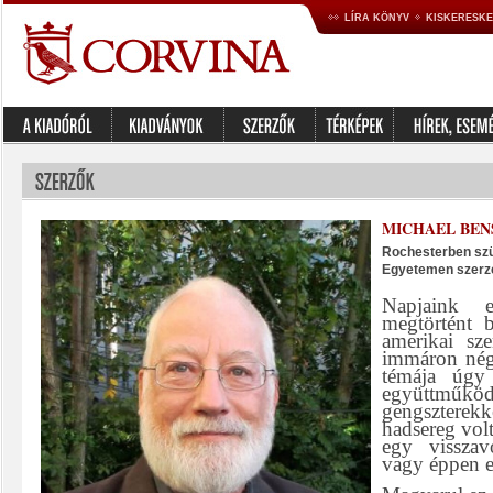
LÍRA KÖNYV
KISKERESK
MICHAEL BEN
Rochesterben szül
Egyetemen szerze
Napjaink e
megtörtént 
amerikai sze
immáron négy
témája úgy
együttműk
gengszterek
hadsereg volt 
egy visszav
vagy éppen e