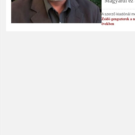
Magyarul ez 
A szerző kiadónál m
Zsidó gengszterek a ná
években