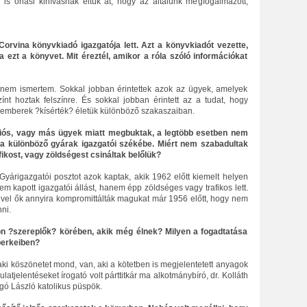
y is óriási kihívásnak éltük át, hogy az általunk megfogalmazott,
orvina könyvkiadó igazgatója lett. Azt a könyvkiadót vezette,
 ezt a könyvet. Mit éreztél, amikor a róla szóló információkat
 nem ismertem. Sokkal jobban érintettek azok az ügyek, amelyek
nt hoztak felszínre. És sokkal jobban érintett az a tudat, hogy
emberek ?kísérték? életük különböző szakaszaiban.
ciós, vagy más ügyek miatt megbuktak, a legtöbb esetben nem
ta különböző gyárak igazgatói székébe. Miért nem szabadultak
ikost, vagy zöldségest csináltak belőlük?
 Gyárigazgatói posztot azok kaptak, akik 1962 előtt kiemelt helyen
m kapott igazgatói állást, hanem épp zöldséges vagy trafikos lett.
ivel ők annyira kompromittálták magukat már 1956 előtt, hogy nem
nni.
on ?szereplők? körében, akik még élnek? Milyen a fogadtatása
berkeiben?
aki köszönetet mond, van, aki a kötetben is megjelentetett anyagok
ulatjelentéseket írogató volt párttitkár ma alkotmánybíró, dr. Kolláth
gó László katolikus püspök.