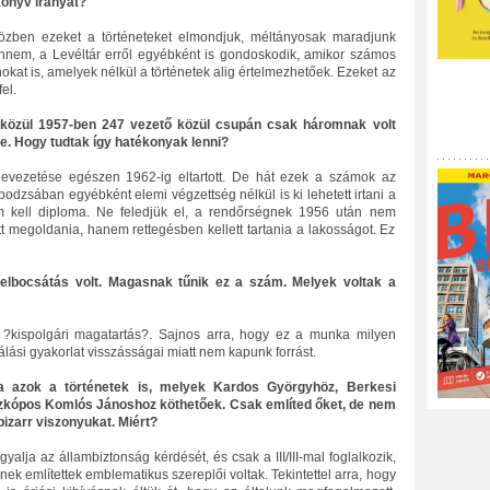
könyv irányát?
közben ezeket a történeteket elmondjuk, méltányosak maradjunk
ennem, a Levéltár erről egyébként is gondoskodik, amikor számos
okat is, amelyek nélkül a történetek alig értelmezhetőek. Ezeket az
el.
i közül 1957-ben 247 vezető közül csupán csak háromnak volt
je. Hogy tudtak így hatékonyak lenni?
levezetése egészen 1962-ig eltartott. De hát ezek a számok az
dzsában egyébként elemi végzettség nélkül is ki lehetett irtani a
m kell diploma. Ne feledjük el, a rendőrségnek 1956 után nem
lett megoldania, hanem rettegésben kellett tartania a lakosságot. Ez
 elbocsátás volt. Magasnak tűnik ez a szám. Melyek voltak a
, ?kispolgári magatartás?. Sajnos arra, hogy ez a munka milyen
ási gyakorlat visszásságai miatt nem kapunk forrást.
na azok a történetek is, melyek Kardos Györgyhöz, Berkesi
szkópos Komlós Jánoshoz köthetőek. Csak említed őket, de nem
izarr viszonyukat. Miért?
yalja az állambiztonság kérdését, és csak a III/III-mal foglalkozik,
nek említettek emblematikus szereplői voltak. Tekintettel arra, hogy