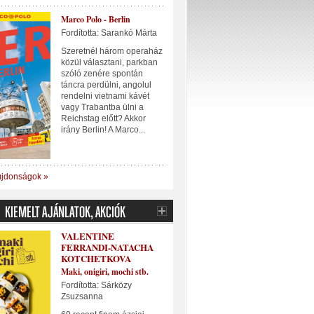
Marco Polo - Berlin
Fordította: Sarankó Márta
Szeretnél három operaház
közül választani, parkban
szóló zenére spontán
táncra perdülni, angolul
rendelni vietnami kávét
vagy Trabantba ülni a
Reichstag előtt? Akkor
irány Berlin! A Marco...
újdonságok »
VALENTINE
FERRANDI-NATACHA
KOTCHETKOVA
Maki, onigiri, mochi stb.
Fordította: Sárközy
Zsuzsanna