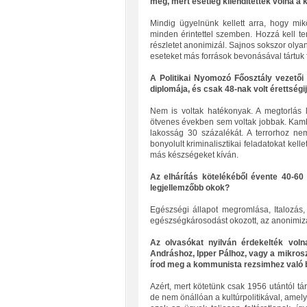
meg, mert esetleg kilendítették volna a 
Mindig ügyelnünk kellett arra, hogy mi
minden érintettel szemben. Hozzá kell t
részletet anonimizál. Sajnos sokszor olyan
eseteket más források bevonásával tártuk f
A Politikai Nyomozó Főosztály vezető
diplomája, és csak 48-nak volt érettségi
Nem is voltak hatékonyak. A megtorlás 
ötvenes években sem voltak jobbak. Kambo
lakosság 30 százalékát. A terrorhoz ne
bonyolult kriminalisztikai feladatokat kel
más készségeket kíván.
Az elhárítás kötelékéből évente 40-60
legjellemzőbb okok?
Egészségi állapot megromlása, Italozás
egészségkárosodást okozott, az anonimizál
Az olvasókat nyilván érdekelték vol
Andráshoz, Ipper Pálhoz, vagy a mikro
írod meg a kommunista rezsimhez való b
Azért, mert kötetünk csak 1956 utántól tárg
de nem önállóan a kultúrpolitikával, amely