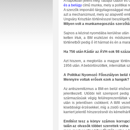
A napokban jelent meg Tabajdi Gábor és 
és a belügy
című munka, mely a politikai 
A szerzők imponáló tárgyilagossággal muta
azt a mechanizmust, mely az alapvető embe
Ungváry Krisztián történésszel beszélgett
Milyen volt a munkamegosztás szerzőtárs
Sajnos a kézirat nyomdába kerülése után el
ketten írtuk, a BM eszközei és módszerei
történetből pedig ő írt hármat és én a mar
Ha ?56 után Kádár az ÁVH-sok 98 százalé
Azt hiszem, a megtorlás a magyar történ
1956 után. A bebörtönzöttek, internáltak s
A Politikai Nyomozó Főosztályon belül 
Mennyire voltak erősek ezek a hangok?
Az antiszemitizmus a BM-en belül elsőso
jelentkezett. Utóbbi két szempont pedi
származásúak végig felülreprezentáltak 
után is jelentősen csökkent. A III/III vez
kisebbségi érzésekkel, míg a zsidó szár
karriert jelentő hírszerzésnél és kémelhárí
Említést tesz a könyv számos korrupció
talán az olvasók többet szerettek volna