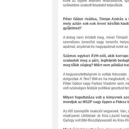
ezek az ügyek teljesen feltáratlanok, íg
szűkebbre szabott feladatot teljesítsük.
Péter Gábor riválisa, Tömpe András a C
mely aztán sok-sok évvel később kiadta
gyűjtötted?
A dolog nem érintett meg, mivel Tömpét
személyes ismerőst vagy ismerős helyszí
apámat, anyámat és nagyapámat ezek az 
Számos egykori ÁVH-stól, akik korrup
szabadult meg a párt, legfeljebb bedug
meg tőlük végleg? Miért nem például traf
A kegyvesztettségnek is voltak fokozatai.
dolgoztak. A ?kis? BM-es ha megbukott, ne
Péter Gábor vagy Farkas Vladimir sem, m
volt szükséges feléjük politikai gesztust te
Milyen fogadtatása volt a könyvnek az
mondjuk az MSZP vagy éppen a Fidesz 
Az élő szereplők reakciói vegyesek. Van, 
miatt perel. Utóbbiak: dr. Kiss László hang
György volt BM-főosztályvezető és Kiss-Ri