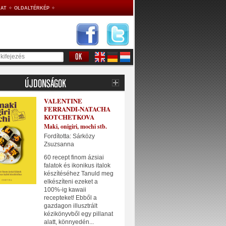
AT
OLDALTÉRKÉP
VALENTINE
FERRANDI-NATACHA
KOTCHETKOVA
Maki, onigiri, mochi stb.
Fordította: Sárközy
Zsuzsanna
60 recept finom ázsiai
falatok és ikonikus italok
készítéséhez Tanuld meg
elkészíteni ezeket a
100%-ig kawaii
recepteket! Ebből a
gazdagon illusztrált
kézikönyvből egy pillanat
alatt, könnyedén...