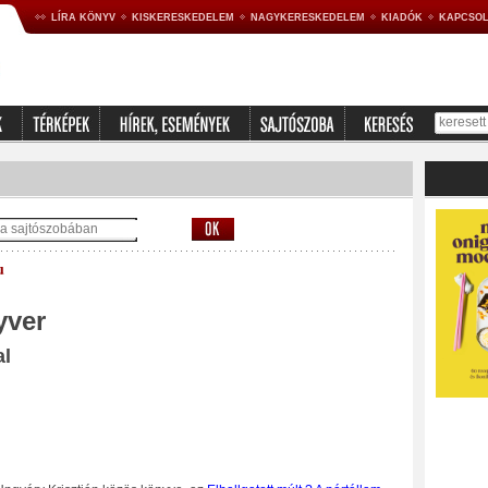
LÍRA KÖNYV
KISKERESKEDELEM
NAGYKERESKEDELEM
KIADÓK
KAPCSOL
u
yver
al