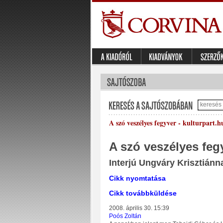
A szó veszélyes fegyver - kulturpart.h
A szó veszélyes feg
Interjú Ungváry Krisztiánn
Cikk nyomtatása
Cikk továbbküldése
2008. április 30. 15:39
Poós Zoltán