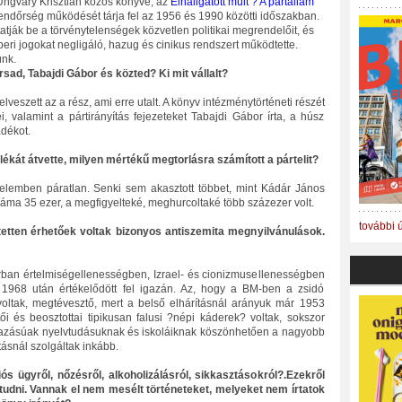
Ungváry Krisztián közös könyve, az
Elhallgatott múlt ? A pártállam
rendőrség működését tárja fel az 1956 és 1990 közötti időszakban.
tják be a törvénytelenségek közvetlen politikai megrendelőit, és
ri jogokat negligáló, hazug és cinikus rendszert működtette.
ünk.
ad, Tabajdi Gábor és közted? Ki mit vállalt?
veszett az a rész, ami erre utalt. A könyv intézménytörténeti részét
, valamint a pártirányítás fejezeteket Tabajdi Gábor írta, a húsz
adékot.
kát átvette, milyen mértékű megtorlásra számított a pártelit?
elemben páratlan. Senki sem akasztott többet, mint Kádár János
záma 35 ezer, a megfigyelteké, meghurcoltaké több százezer volt.
további 
tetten érhetőek voltak bizonyos antiszemita megnyilvánulások.
rban értelmiségellenességben, Izrael- és cionizmusellenességben
g 1968 után értékelődött fel igazán. Az, hogy a BM-ben a zsidó
voltak, megtévesztő, mert a belső elhárításnál arányuk már 1953
etői és beosztottai tipikusan falusi ?népi káderek? voltak, sokszor
mazásúak nyelvtudásuknak és iskoláiknak köszönhetően a nagyobb
tásnál szolgáltak inkább.
s ügyről, nőzésről, alkoholizálásról, sikkasztásokról?.Ezekről
 tudni. Vannak el nem mesélt történeteket, melyeket nem írtatok