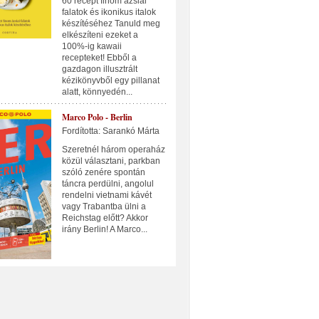
60 recept finom ázsiai
falatok és ikonikus italok
készítéséhez Tanuld meg
elkészíteni ezeket a
100%-ig kawaii
recepteket! Ebből a
gazdagon illusztrált
kézikönyvből egy pillanat
alatt, könnyedén...
Marco Polo - Berlin
Fordította: Sarankó Márta
Szeretnél három operaház
közül választani, parkban
szóló zenére spontán
táncra perdülni, angolul
rendelni vietnami kávét
vagy Trabantba ülni a
Reichstag előtt? Akkor
irány Berlin! A Marco...