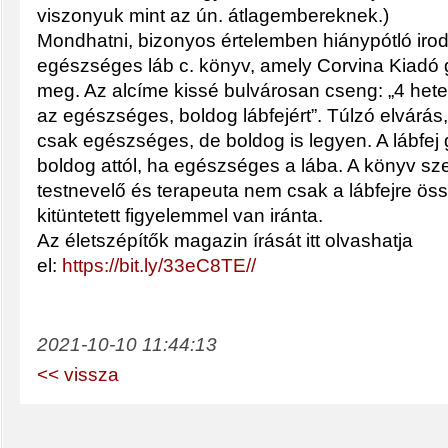
viszonyuk mint az ún. átlagembereknek.)
Mondhatni, bizonyos értelemben hiánypótló iro
egészséges láb c. könyv, amely Corvina Kiadó
meg. Az alcíme kissé bulvárosan cseng: „4 het
az egészséges, boldog lábfejért”. Túlzó elvárás
csak egészséges, de boldog is legyen. A lábfej
boldog attól, ha egészséges a lába. A könyv s
testnevelő és terapeuta nem csak a lábfejre öss
kitüntetett figyelemmel van iránta.
Az életszépítők magazin írását itt olvashatja
el:
https://bit.ly/33eC8TE//
2021-10-10 11:44:13
<< vissza