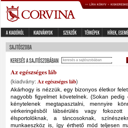
LÍRA KÖNYV
KISKERESK
Az egészséges láb
Az egészséges láb
(kiadvány:
)
Akárhogy is nézzük, egy bizonyos életkor felett
nagyobb figyelmet követelnek. (Sokan pedig él
kénytelenek megtapasztalni, mennyire kö
vérkeringésből lábsérülés vagy fokozott 
élsportolóknak, a táncosoknak, színésze
munkaeszköz is, így érthető mód teljesen m