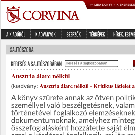
LÍRA KÖNYV
KISKERESK
Ausztria álarc nélkül
Ausztria álarc nélkül - Kritikus látlelet
(kiadvány:
A könyv szűrete annak az ötven politik
személlyel való beszélgetésnek, valami
történetével foglalkozó elemzéseknek
dokumentumoknak, amelyhez minteg
összefoglalásként hozzátette saját él