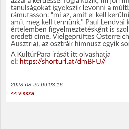
azzal a kérdéssel foglalkozik, mi jön 
tanulságokat igyekszik levonni a múlt
rámutasson: "mi az, amit el kell kerüln
amit meg kell tennünk." Paul Lendvai 
értelemben figyelmeztetésként is szol
eredeti címe, Vielgeprüftes Österreich
Ausztria), az osztrák himnusz egyik so
A KultúrPara írását itt olvashatja
el:
https://shorturl.at/dmBFU//
2023-08-20 09:08:16
<< vissza