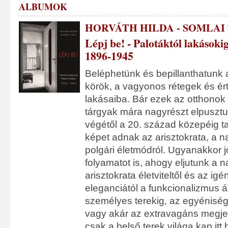
ALBUMOK
HORVÁTH HILDA - SOMLAI
Lépj be! - Palotáktól lakáso
1896-1945
Beléphetünk és bepillanthatunk 
körök, a vagyonos rétegek és ér
lakásaiba. Bár ezek az otthonok
tárgyak mára nagyrészt elpusztu
végétől a 20. század közepéig ta
képet adnak az arisztokrata, a n
polgári életmódról. Ugyanakkor jó
folyamatot is, ahogy eljutunk a 
arisztokrata életviteltől és az ig
eleganciától a funkcionalizmus á
személyes terekig, az egyénisé
vagy akár az extravagáns megje
csak a belső terek világa kap itt