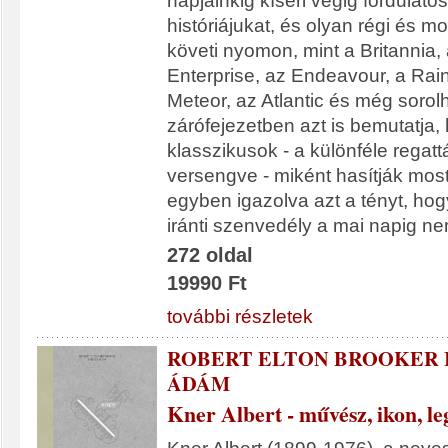
napjainkig kíséri végig fordulato
históriájukat, és olyan régi és m
követi nyomon, mint a Britannia, 
Enterprise, az Endeavour, a Rai
Meteor, az Atlantic és még sorol
zárófejezetben azt is bemutatja,
klasszikusok - a különféle rega
versengve - miként hasítják most 
egyben igazolva azt a tényt, hogy
iránti szenvedély a mai napig nem
272 oldal
19990 Ft
további részletek
ROBERT ELTON BROOKER I
ÁDÁM
Kner Albert - művész, ikon, l