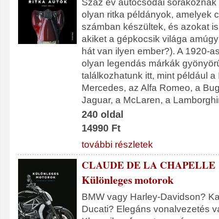
Száz év autócsodái sorakoznak
olyan ritka példányok, amelyek c
számban készültek, és azokat is 
akiket a gépkocsik világa amúg
hát van ilyen ember?). A 1920-as
olyan legendás márkák gyönyörű
találkozhatunk itt, mint például 
Mercedes, az Alfa Romeo, a Bugat
Jaguar, a McLaren, a Lamborghi
240 oldal
14990 Ft
további részletek
CLAUDE DE LA CHAPELLE
Különleges motorok
BMW vagy Harley-Davidson? Ka
Ducati? Elegáns vonalvezetés v