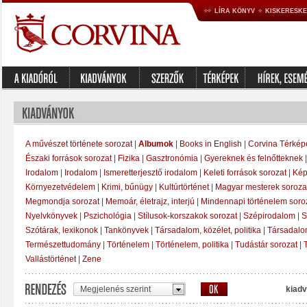
LÍRA KÖNYV
KISKERESK
A művészet története sorozat
|
Albumok
|
Books in English
|
Corvina Térkép
Északi források sorozat
|
Fizika
|
Gasztronómia
|
Gyereknek és felnőtteknek
Irodalom
|
Irodalom
|
Ismeretterjesztő irodalom
|
Keleti források sorozat
|
Kép
Környezetvédelem
|
Krimi, bűnügy
|
Kultúrtörténet
|
Magyar mesterek soroza
Megmondja sorozat
|
Memoár, életrajz, interjú
|
Mindennapi történelem soro
Nyelvkönyvek
|
Pszichológia
|
Stílusok-korszakok sorozat
|
Szépirodalom
|
S
Szótárak, lexikonok
|
Tankönyvek
|
Társadalom, közélet, politika
|
Társadal
Természettudomány
|
Történelem
|
Történelem, politika
|
Tudástár sorozat
|
Vallástörténet
|
Zene
Megjelenés szerint
kiadv