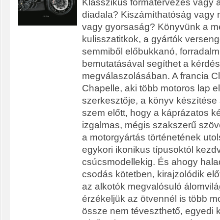
Klasszikus formatervezés vagy a
diadala? Kiszámíthatóság vagy 
vagy gyorsaság? Könyvünk a m
kulisszatitkok, a gyártók verseng
semmiből előbukkanó, forradalmi
bemutatásával segíthet a kérdé
megválaszolásában. A francia C
Chapelle, aki több motoros lap e
szerkesztője, a könyv készítése s
szem előtt, hogy a káprázatos ké
izgalmas, mégis szakszerű szö
a motorgyártás történetének uto
egykori ikonikus típusoktól kez
csúcsmodellekig. És ahogy hala
csodás kötetben, kirajzolódik el
az alkotók megvalósuló álomvilá
érzékeljük az ötvennél is több 
össze nem téveszthető, egyedi k