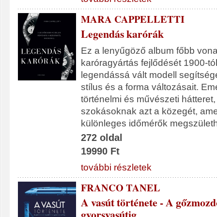
MARA CAPPELLETTI
Legendás karórák
Ez a lenyűgöző album főbb vonal
karóragyártás fejlődését 1900-tó
legendássá vált modell segítség
stílus és a forma változásait. Eme
történelmi és művészeti hátteret,
szokásoknak azt a közegét, am
különleges időmérők megszületh
272 oldal
19990 Ft
további részletek
FRANCO TANEL
A vasút története - A gőzmozd
gyorsvasútig