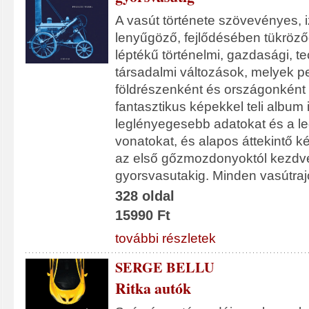
A vasút története szövevényes, 
lenyűgöző, fejlődésében tükröz
léptékű történelmi, gazdasági, te
társadalmi változások, melyek p
földrészenként és országonként 
fantasztikus képekkel teli album 
leglényegesebb adatokat és a le
vonatokat, és alapos áttekintő k
az első gőzmozdonyoktól kezdv
gyorsvasutakig. Minden vasútra
328 oldal
15990 Ft
további részletek
SERGE BELLU
Ritka autók