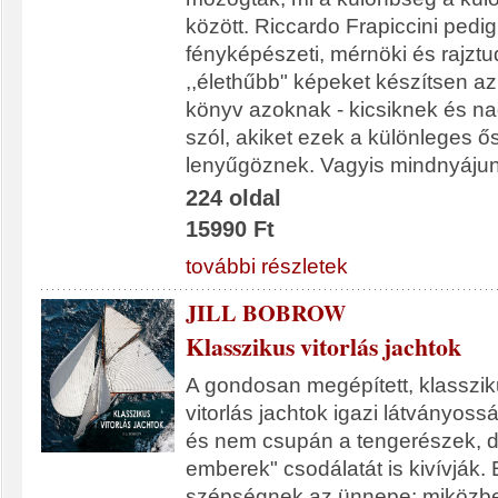
között. Riccardo Frapiccini pedig
fényképészeti, mérnöki és rajztu
,,élethűbb" képeket készítsen az 
könyv azoknak - kicsiknek és n
szól, akiket ezek a különleges ő
lenyűgöznek. Vagyis mindnyáju
224 oldal
15990 Ft
további részletek
JILL BOBROW
Klasszikus vitorlás jachtok
A gondosan megépített, klasszik
vitorlás jachtok igazi látványo
és nem csupán a tengerészek, de
emberek" csodálatát is kivívják.
szépségnek az ünnepe: miközbe