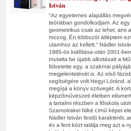
István
"Az egyetemes alapállás megvéde
teóriában gondolkodjam. Az egy 
geometrikus csak az lehet, ami a
mozog. Én többször átléptem ezt 
utamhoz az kellett." Nádler Istv
1985-ös kiállítása után 2001-ben 
mutatta be újabb alkotásait a M
fölvetette egy, a szakmai pályájá
megjelentetését is. Az első fázi
segítségére volt Hegyi Lóránd, ak
megírja a könyv szövegét. A kort
képzőművészeti életben elismer
a tartalmi részben a főiskola uto
Szamotrakei Niké című képet ele
Nádler István festői karakterét, 
és a fent közt találja meg azt a 