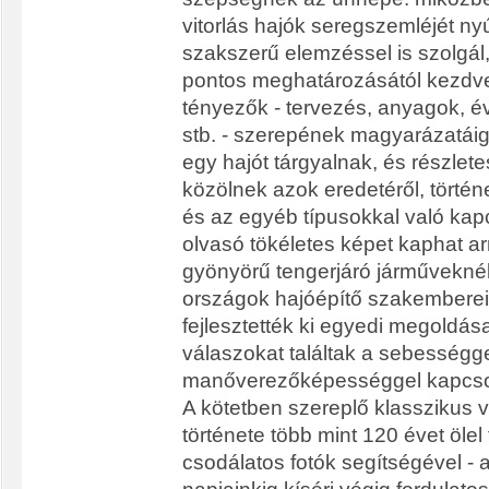
vitorlás hajók seregszemléjét ny
szakszerű elemzéssel is szolgál,
pontos meghatározásától kezdv
tényezők - tervezés, anyagok, évj
stb. - szerepének magyarázatáig.
egy hajót tárgyalnak, és részlete
közölnek azok eredetéről, történe
és az egyéb típusokkal való kapc
olvasó tökéletes képet kaphat ar
gyönyörű tengerjáró járművekné
országok hajóépítő szakembere
fejlesztették ki egyedi megoldása
válaszokat találtak a sebességg
manőverezőképességgel kapcsol
A kötetben szereplő klasszikus vi
története több mint 120 évet ölel f
csodálatos fotók segítségével - 