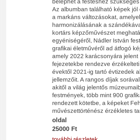
beléphet a festéshez szükséges 
Az albumban található képek jól 
a markáns változásokat, amelyek
harmonizálásának a szándékáva
kortárs képzőművészet meghat
egyéniségéről, Nádler István fe
grafikai életművéről ad átfogó k
amely 2022 karácsonyára jelent
fejezetekbe rendezve érzékeltet
évektől 2021-ig tartó évtizedek al
jellemzőit. A rangos díjak soráva
akitől a világ jelentős múzeumai
festmények, több mint 900 grafik
rendezett kötetbe, a képeket Fe
művészettörténész érzékletes ta
oldal
25000 Ft
további részletek