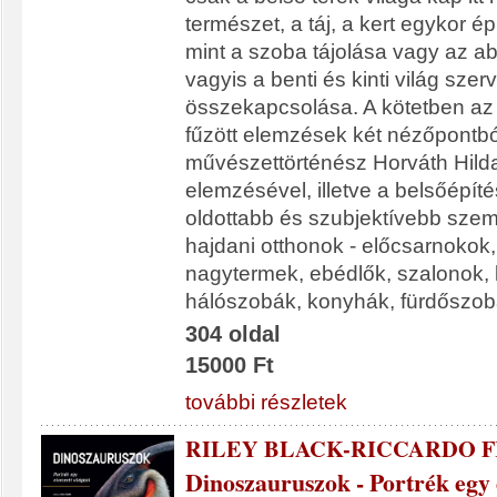
természet, a táj, a kert egykor ép
mint a szoba tájolása vagy az ab
vagyis a benti és kinti világ szer
összekapcsolása. A kötetben az
fűzött elemzések két nézőpontbó
művészettörténész Horváth Hild
elemzésével, illetve a belsőépít
oldottabb és szubjektívebb szem
hajdani otthonok - előcsarnokok,
nagytermek, ebédlők, szalonok, 
hálószobák, konyhák, fürdőszobák
304 oldal
15000 Ft
további részletek
RILEY BLACK-RICCARDO F
Dinoszauruszok - Portrék egy e