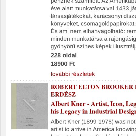
pénznek számított. Az Amerikába
éve alatt munkatársaival 1433 já
társasjátékokat, karácsonyi dísz
könyveket, csomagolópapírokat, 
És ami nem elhanyagolható: rem
minden munkatársa a rajongásig 
gyönyörű színes képek illusztrálj
228 oldal
18900 Ft
további részletek
ROBERT ELTON BROOKER 
ERDÉSZ
Albert Kner - Artist, Icon, Le
his Legacy in Industrial Desig
Albert Kner (1899-1976) was not
artist to arrive in America knowing