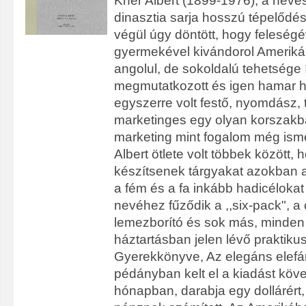
Kner Albert (1899-1976), a nev
dinasztia sarja hosszú tépelődé
végül úgy döntött, hogy feleségé
gyermekével kivándorol Amerikáb
angolul, de sokoldalú tehetsége 
megmutatkozott és igen hamar hí
egyszerre volt festő, nyomdász, 
marketinges egy olyan korszakb
marketing mint fogalom még isme
Albert ötlete volt többek között,
készítsenek tárgyakat azokban 
a fém és a fa inkább hadicélokat 
nevéhez fűződik a ,,six-pack", a
lemezborító és sok más, minden
háztartásban jelen lévő praktik
Gyerekkönyve, Az elegáns elefá
pédányban kelt el a kiadást köv
hónapban, darabja egy dollárért