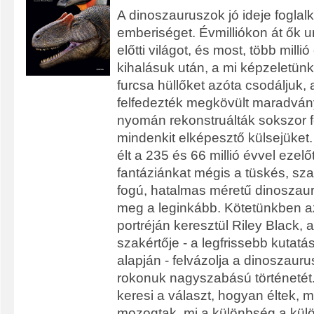
A dinoszauruszok jó ideje foglalk
emberiséget. Évmilliókon át ők u
előtti világot, és most, több mill
kihalásuk után, a mi képzeletünk
furcsa hüllőket azóta csodáljuk, 
felfedezték megkövült maradván
nyomán rekonstruálták sokszor f
mindenkit elképesztő külsejüket.
élt a 235 és 66 millió évvel ezelő
fantáziánkat mégis a tüskés, sza
fogú, hatalmas méretű dinoszau
meg a leginkább. Kötetünkben 
portréján keresztül Riley Black, 
szakértője - a legfrissebb kutat
alapján - felvázolja a dinoszau
rokonuk nagyszabású történetét.
keresi a választ, hogyan éltek, m
mozogtak, mi a különbség a külö