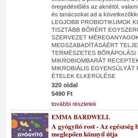
öregedéstőlés az aknétól, valami
és tanácsokat ad a következőkke
LEGJOBB PROBIOTIKUMOK K
TISZTÁBB BŐRÉRT EGYSZERŰ
SZERVEZET MÉREGANYAGO
MEGSZABADÍTÁSÁÉRT TELJ
TERMÉSZETES BŐRÁPOLÁSI 
MIKROBIOMBARÁT RECEPTEK
MIKROBIÁLIS EGYENSÚLYÁT 
ÉTELEK ELKERÜLÉSE
320 oldal
5490 Ft
további részletek
EMMA BARDWELL
A gyógyító rost - Az egészség 
meglepően könnyű útja