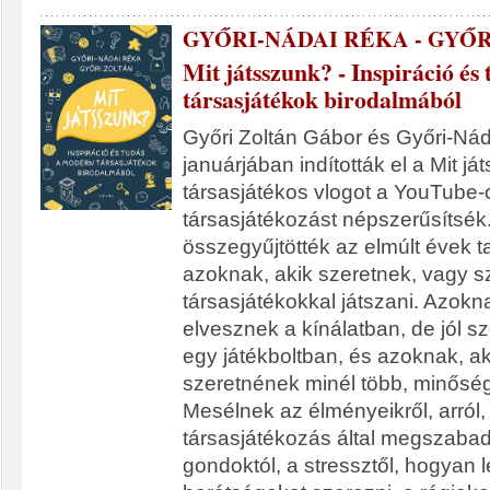
GYŐRI-NÁDAI RÉKA - GYŐ
Mit játsszunk? - Inspiráció és
társasjátékok birodalmából
Győri Zoltán Gábor és Győri-Ná
januárjában indították el a Mit j
társasjátékos vlogot a YouTube-
társasjátékozást népszerűsítsé
összegyűjtötték az elmúlt évek ta
azoknak, akik szeretnek, vagy 
társasjátékokkal játszani. Azokn
elvesznek a kínálatban, de jól s
egy játékboltban, és azoknak, ak
szeretnének minél több, minőségi 
Mesélnek az élményeikről, arról,
társasjátékozás által megszabad
gondoktól, a stressztől, hogyan l