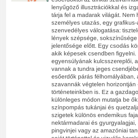
lenyűgöző illusztrációkkal és iz
tárja fel a madarak világát. Ne
személyes utazás, egy grafikus-
szenvedélyes válogatása: tiszte
lények szépsége, sokszínűsége é
jelentősége előtt. Egy csodás 
akik képesek csendben figyelni.
egyensúlyának kulcsszereplői, 
vannak a tundra jeges csendjéb
esőerdők párás félhomályában, a
szavannák végtelen horizontján 
történeteinkben is. Ez a gazdagon 
különleges módon mutatja be őke
színpompás tukánjai és quetzalj
szigetek különös endemikus fajai
nektármadarai és gyurgyalagjai,
pingvinjei vagy az amazóniai ta