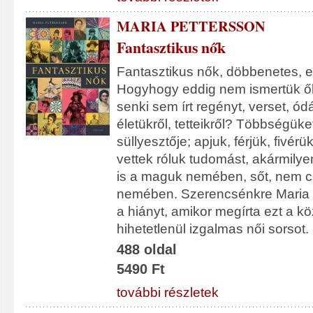
MARIA PETTERSSON
Fantasztikus nők
Fantasztikus nők, döbbenetes, e
Hogyhogy eddig nem ismertük ők
senki sem írt regényt, verset, ódá
életükről, tetteikről? Többségüke
süllyesztője; apjuk, férjük, fivér
vettek róluk tudomást, akármilye
is a maguk nemében, sőt, nem 
nemében. Szerencsénkre Maria P
a hiányt, amikor megírta ezt a kö
hihetetlenül izgalmas női sorsot.
488 oldal
5490 Ft
további részletek