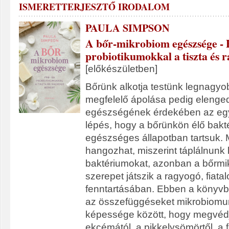
ISMERETTERJESZTŐ IRODALOM
PAULA SIMPSON
A bőr-mikrobiom egészsége - P
probiotikumokkal a tiszta és 
[előkészületben]
Bőrünk alkotja testünk legnagyo
megfelelő ápolása pedig elenged
egészségének érdekében az egy
lépés, hogy a bőrünkön élő bakt
egészséges állapotban tartsuk.
hangozhat, miszerint táplálnunk 
baktériumokat, azonban a bőrmik
szerepet játszik a ragyogó, fiata
fenntartásában. Ebben a könyvb
az összefüggéseket mikrobiomu
képessége között, hogy megvéd
ekcémától, a pikkelysömörtől, a f