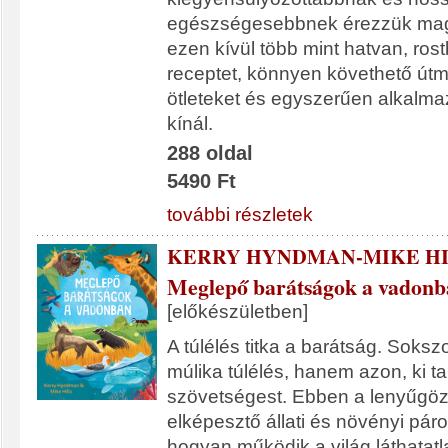
egészségesebbnek érezzük mag
ezen kívül több mint hatvan, ro
receptet, könnyen követhető útmu
ötleteket és egyszerűen alkalmaz
kínál.
288 oldal
5490 Ft
további részletek
KERRY HYNDMAN-MIKE HI
Meglepő barátságok a vadon
[előkészületben]
A túlélés titka a barátság. Soks
múlika túlélés, hanem azon, ki t
szövetségest. Ebben a lenyűgö
elképesztő állati és növényi pár
hogyan működik a világ láthatatl