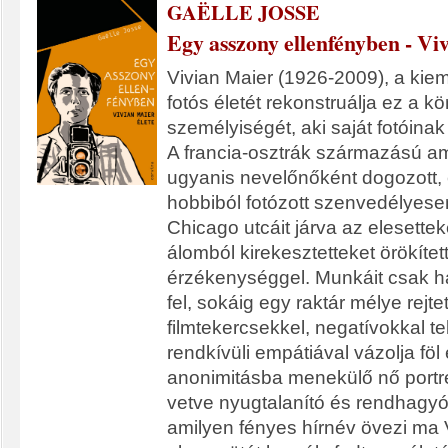
GAËLLE JOSSE
Egy asszony ellenfényben - Vi
Vivian Maier (1926-2009), a kie
fotós életét rekonstruálja ez a k
személyiségét, aki saját fotóinak
A francia-osztrák származású a
ugyanis nevelőnőként dogozott, 
hobbiból fotózott szenvedélyese
Chicago utcáit járva az elesettek
álomból kirekesztetteket örökíte
érzékenységgel. Munkáit csak ha
fel, sokáig egy raktár mélye rejtet
filmtekercsekkel, negatívokkal te
rendkívüli empátiával vázolja f
anonimitásba menekülő nő portréj
vetve nyugtalanító és rendhagyó
amilyen fényes hírnév övezi ma 