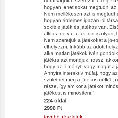
barátságokat szerezni, a régieket
hogyan lehet sokat megtudni az él
Nem mellékesen azt is megtudha
hogyan érdemes igazán jól társa
sokféle játék és játékos van. El
állítás, de vállaljuk: nincs olyan,
Nem szeretjük a játékokat a jó-r
elhelyezni. Inkább az adott hely
alkalmatlan játékok ívén gondol
játékra azt mondjuk, rossz, akko
hogy az élményt, vagy magát a já
Annyira interaktív műfaj, hogy 
születhet meg a játékos nélkül, 
része, így amikor a játékot minő
játékost is minősíteni."
224 oldal
2990 Ft
további részletek