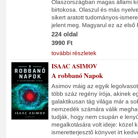
Olaszországban magas állami ki
birtokosa. Olaszul és más nyel
sikert aratott tudományos-ismere
jelent meg. Magyarul ez az első 
224 oldal
3990 Ft
további részletek
ISAAC ASIMOV
A robbanó Napok
Asimov máig az egyik legolvasott
több száz regény írója, akinek 
galaktikusan tág világa már a so
nemzedék számára válik megha
tudják, hogy nem csupán e len
megalkotására volt ideje: közel 
ismeretterjesztő könyvet írt kedv