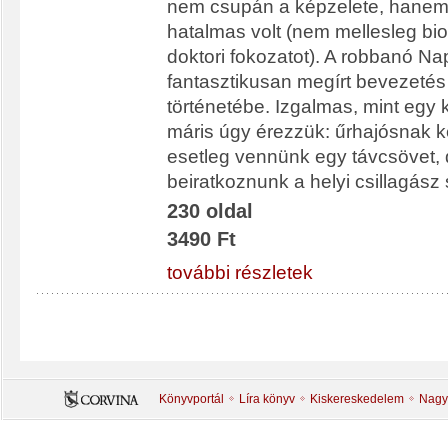
nem csupán a képzelete, hanem 
hatalmas volt (nem mellesleg bi
doktori fokozatot). A robbanó N
fantasztikusan megírt bevezetés 
történetébe. Izgalmas, mint egy k
máris úgy érezzük: űrhajósnak ke
esetleg vennünk egy távcsövet,
beiratkoznunk a helyi csillagász
230 oldal
3490 Ft
további részletek
Könyvportál
Líra könyv
Kiskereskedelem
Nagy