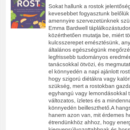
Sokat hallunk a rostok jelentőség
kevesebbet fogyasztunk belőlük 
amennyire szervezetünknek szü
Emma Bardwell táplálkozástud
közérthetően mutatja be, miért tö
kulcsszerepet emésztésünk, an
általános egészségünk megőrzé
legfrissebb tudományos eredmén
tanácsokkal ötvözi, és megmutat
el könnyedén a napi ajánlott rostb
hogy szigorú diétákra vagy kaló
szükség, mert a rostokban gazd
egyhangú vagy lemondásokkal t
változatos, ízletes és a mindenn
könnyedén beilleszthető.A hangs
hanem azon van, mit érdemes h
étrendünkhöz ahhoz, hogy ener
kiegyensúlyozottabbnak és hos