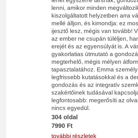
lehet egyszerre társnak, gondo
lenni, amikor minden megváltoz
kiszolgáltatott helyzetben arra v
mellé álljon, és kimondja: ez mo
ijesztő lesz, mégis van tovább! 
az ember ne csupán túléljen, ha
erejét és az egyensúlyát is. A vá
gyakorlatias útmutató a gondozá
megterhelő, mégis mélyen átfor
tapasztalatához. Emma személye
legfrissebb kutatásokkal és a d
gondozás és az integratív szemlé
szakértőinek tudásával kapcsolj
legfontosabb: megerősíti az olv
nincs egyedül.
304 oldal
7990 Ft
további részletek