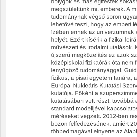
bolygók és más égitestek sokas
megszülettünk mi, emberek. A m
tudománynak végső soron ugyan
lehetővé teszi, hogy az emberi l
ízében ennek az univerzumnak 
helyét. Ezért kísérik a fizikai leírá
művészeti és irodalmi utalások
újszerű megközelítés ez azok sz
középiskolai fizikaórák óta nem 
lenyűgöző tudományággal. Guido 
fizikus, a pisai egyetem tanára
Európai Nukleáris Kutatási Sze
kutatója. Főként a szuperszimme
kutatásában vett részt, továbbá
standard modelljével kapcsolato
méréseket végzett. 2012-ben rés
bozon felfedezésének, amiért 2
többedmagával elnyerte az Alapfiz