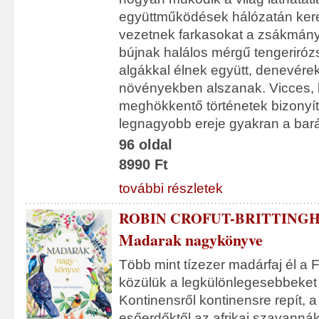
együttműködések hálózatán kere
vezetnek farkasokat a zsákmán
bújnak halálos mérgű tengeriró
algákkal élnek együtt, denevére
növényekben alszanak. Vicces, b
meghökkentő történetek bizonyít
legnagyobb ereje gyakran a bar
96 oldal
8990 Ft
további részletek
ROBIN CROFUT-BRITTING
Madarak nagykönyve
Több mint tízezer madárfaj él a 
közülük a legkülönlegesebbeket 
Kontinensről kontinensre repít, a
esőerdőktől az afrikai szavanná