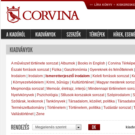
LÍRA KÖNYV
KISKERESK
A művészet története sorozat
|
Albumok
|
Books in English
|
Corvina Térképe
Északi források sorozat
|
Fizika
|
Gasztronómia
|
Gyereknek és felnőtteknek
Irodalom
|
Irodalom
|
Ismeretterjesztő irodalom
|
Keleti források sorozat
|
K
|
Környezetvédelem
|
Krimi, bűnügy
|
Kultúrtörténet
|
Magyar mesterek soroz
Megmondja sorozat
|
Memoár, életrajz, interjú
|
Mindennapi történelem soro
Nyelvkönyvek
|
Pszichológia
|
Stílusok-korszakok sorozat
|
Szépirodalom
|
S
Szótárak, lexikonok
|
Tankönyvek
|
Társadalom, közélet, politika
|
Társadal
Természettudomány
|
Történelem
|
Történelem, politika
|
Tudástár sorozat
|
Vallástörténet
|
Zene
Megjelenés szerint
kiadv