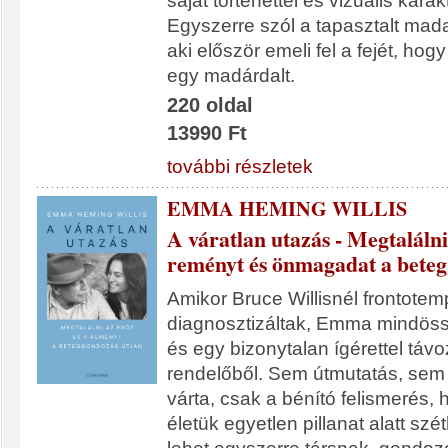
saját történettel és vizuális kara
Egyszerre szól a tapasztalt ma
aki először emeli fel a fejét, ho
egy madárdalt.
220 oldal
13990 Ft
további részletek
EMMA HEMING WILLIS
A váratlan utazás - Megtalálni 
reményt és önmagadat a beteg
Amikor Bruce Willisnél frontotem
diagnosztizáltak, Emma mindöss
és egy bizonytalan ígérettel távo
rendelőből. Sem útmutatás, se
várta, csak a bénító felismerés, 
életük egyetlen pillanat alatt szé