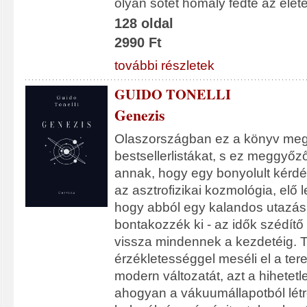
olyan sötét homály fedte az életé
128 oldal
2990 Ft
további részletek
GUIDO TONELLI
Genezis
Olaszországban ez a könyv meg
bestsellerlistákat, s ez meggyőz
annak, hogy egy bonyolult kérdé
az asztrofizikai kozmológia, elő l
hogy abból egy kalandos utazás
bontakozzék ki - az idők szédít
vissza mindennek a kezdetéig. To
érzékletességgel meséli el a ter
modern változatát, azt a hihetet
ahogyan a vákuumállapotból létrej