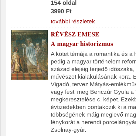
154 oldal
3990 Ft
további részletek
RÉVÉSZ EMESE
A magyar historizmus
A kötet témája a romantika és a 
pedig a magyar történelem reform
század elejéig terjedő időszaka,
művészet kialakulásának kora. E
Vigadó, tervez Mátyás-emlékműv
vagy festi meg Benczúr Gyula a 
megkeresztelése c. képet. Ezek
évtizedekben bontakozik ki a m
többségének máig meglevő magv
fénykorát a herendi porcelángyá
Zsolnay-gyár.