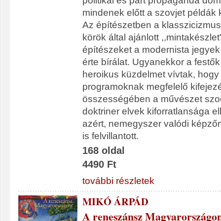
politikai és párt propaganda dom
mindenek előtt a szovjet példák k
Az építészetben a klasszicizmus 
körök által ajánlott ,,mintakészlet
építészeket a modernista jegyek
érte bírálat. Ugyanekkor a festő
heroikus küzdelmet vívtak, hogy
programoknak megfelelő kifejezé
összességében a művészet szocre
doktriner elvek kiforratlansága 
azért, nemegyszer valódi képző
is felvillantott.
168 oldal
4490 Ft
további részletek
MIKÓ ÁRPÁD
A reneszánsz Magyarországo