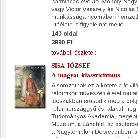
harmincas évekre. Moholy-Nagy
vagy Victor Vasarely és Nicolas 
munkássága nyomában nemzetk
utóélete is figyelemre méltó.
140 oldal
3990 Ft
további részletek
SISA JÓZSEF
A magyar klasszicizmus
A sorozatnak ez a kötete a felvi
reformkor művészeti életét muta
időszakban erősödik meg a polgá
reformországgyűlés, alakul meg
Tudományos Akadémia, megépül
Múzeum, a Lánchíd, az eszterg
a Nagytemplom Debrecenben, s 