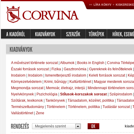
LÍRA KÖNYV
KISKERESK
A művészet története sorozat
|
Albumok
|
Books in English
|
Corvina Térképe
Északi források sorozat
|
Fizika
|
Gasztronómia
|
Gyereknek és felnőtteknek
Irodalom
|
Irodalom
|
Ismeretterjesztő irodalom
|
Keleti források sorozat
|
Kép
Környezetvédelem
|
Krimi, bűnügy
|
Kultúrtörténet
|
Magyar mesterek soroza
Megmondja sorozat
|
Memoár, életrajz, interjú
|
Mindennapi történelem soro
Nyelvkönyvek
|
Pszichológia
|
Stílusok-korszakok sorozat
|
Szépirodalom
Szótárak, lexikonok
|
Tankönyvek
|
Társadalom, közélet, politika
|
Társadal
Természettudomány
|
Történelem
|
Történelem, politika
|
Tudástár sorozat
|
Vallástörténet
|
Zene
Megjelenés szerint
kiadv