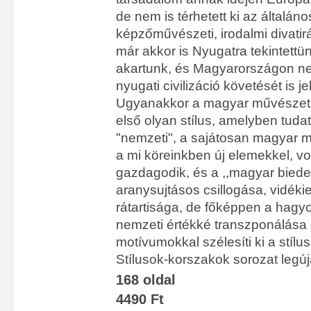
de nem is térhetett ki az általáno
képzőművészeti, irodalmi divatirá
már akkor is Nyugatra tekintettün
akartunk, és Magyarországon ne
nyugati civilizáció követését is je
Ugyanakkor a magyar művészet 
első olyan stílus, amelyben tuda
"nemzeti", a sajátosan magyar 
a mi köreinkben új elemekkel, vo
gazdagodik, és a ,,magyar biede
aranysujtásos csillogása, vidék
rátartisága, de főképpen a ha
nemzeti értékké transzponálása 
motívumokkal szélesíti ki a stílus
Stílusok-korszakok sorozat legúj
168 oldal
4490 Ft