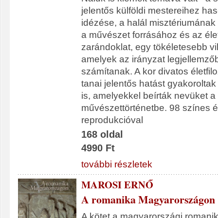
jelentős külföldi mestereihez ha
idézése, a halál misztériumának 
a művészet forrásához és az éle
zarándoklat, egy tökéletesebb vi
amelyek az irányzat legjellemz
számítanak. A kor divatos életfilo
tanai jelentős hatást gyakoroltak
is, amelyekkel beírták nevüket 
művészettörténetbe. 98 színes é
reprodukcióval
168 oldal
4990 Ft
további részletek
MAROSI ERNŐ
A romanika Magyarországon
A kötet a magyarországi romanik