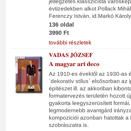
jellegzetes klasszicista városké
évtizedekben alkot Pollack Mihály
Ferenczy István, id.Markó Károly
136 oldal
3990 Ft
további részletek
VADAS JÓZSEF
A magyar art deco
Az 1910-es évektől az 1930-as 
`dekoratív stílus` elsősorban az
építészet ill. az akkoriban kibon
formatervezés területén hozott új
gyakorta leegyszerüsített formái
legmodernebb avantgárd irányzato
kompoziciói azonban hatottak a 
szobrászatra is.