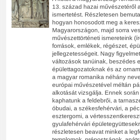
13. század hazai művészetéről 
ismertetést. Részletesen bemutat
hogyan honosodott meg a keres
Magyarországon, majd sorra ves
művészettörténeti ismereteink (íro
források, emlékek, régészet, épü
jellegzetességeit. Nagy figyelmet
változások tanúinak, beszédes 
épülettagozatoknak és az ornam
a magyar romanika néhány nevez
európai művészetével méltán pá
alkotását vizsgálja. Ennek során
kaphatunk a feldebrői, a tarnasz
óbudai, a székesfehérvári, a péc
esztergomi, a vértesszentkereszti
gyulafehérvári épületegyüttesekr
részletesen beavat minket a leg
templomok, prépostságok, apát