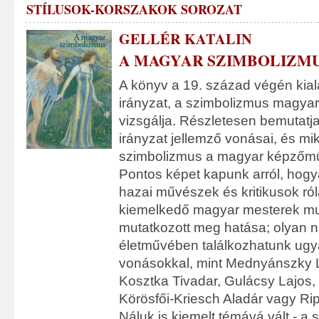
STÍLUSOK-KORSZAKOK SOROZAT
GELLÉR KATALIN
A MAGYAR SZIMBOLIZMUS
A könyv a 19. század végén kial
irányzat, a szimbolizmus magyaro
vizsgálja. Részletesen bemutatja
irányzat jellemző vonásai, és mi
szimbolizmus a magyar képzőmű
Pontos képet kapunk arról, hogy
hazai művészek és kritikusok ró
kiemelkedő magyar mesterek m
mutatkozott meg hatása; olyan 
életművében találkozhatunk ugya
vonásokkal, mint Mednyánszky 
Kosztka Tivadar, Gulácsy Lajos
Körösfői-Kriesch Aladár vagy Ri
Náluk is kiemelt témává vált - a