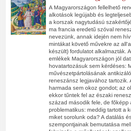
A Magyarországon fellelhető re
alkotások legújabb és legteljese
a korszak nagytudású szakértőj
ma francia eredetű szóval rene
nevezünk, annak idején nem hívt
mintákat követő művekre az all'a
készült) fordulatot alkalmazták. A
emlékek Magyarországon jól dat
hovatartozásuk sem kérdéses: M
művészetpártolásának antikizáló f
reneszánsz legjavához tartozik. 
harmada sem okoz gondot; az ola
ekkor tűntek fel az északi renes
század második fele, de főképp 
problematikus: meddig tartott a
miket sorolunk oda? A datálás és 
szempontjainak bemutatása melle