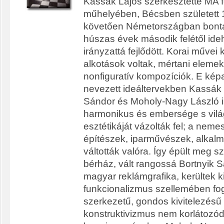
Kassák Lajos szerkesztette MA fo
műhelyében, Bécsben született 1
követően Németországban bontak
húszas évek második felétől ideh
irányzattá fejlődött. Korai műve
alkotások voltak, mértani elemek
nonfiguratív kompozíciók. E kép
nevezett ideáltervekben Kassák
Sándor és Moholy-Nagy László i
harmonikus és embersége s vilá
esztétikáját vázolták fel; a nem
építészek, iparművészek, alkalm
váltották valóra. Így épült meg 
bérház, vált rangossá Bortnyik S
magyar reklámgrafika, kerültek k
funkcionalizmus szellemében foga
szerkezetű, gondos kivitelezésű
konstruktivizmus nem korlátozód