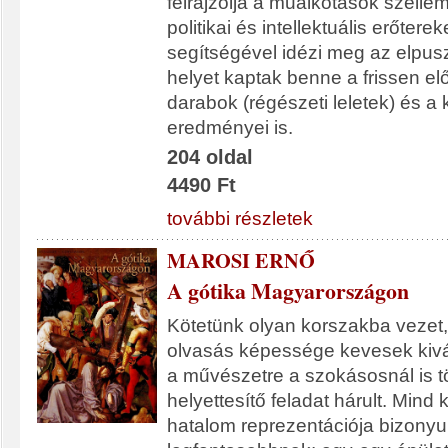
felrajzolja a műalkotások szellem
politikai és intellektuális erőter
segítségével idézi meg az elpusz
helyet kaptak benne a frissen el
darabok (régészeti leletek) és a 
eredményei is.
204 oldal
4490 Ft
további részletek
MAROSI ERNŐ
A gótika Magyarországon
Kötetünk olyan korszakba vezet,
olvasás képessége kevesek kivál
a művészetre a szokásosnál is tö
helyettesítő feladat hárult. Mind k
hatalom reprezentációja bizonyul