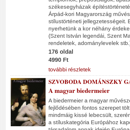
székesegyházak építéstörténeté
Árpád-kori Magyarország művé
stílustörténeti jellegzetességeit. 
nyerhetünk a kor néhány érde
(Szent István legendái, Szent Ma
rendeletek, adománylevelek stb.)
176 oldal
4990 Ft
további részletek
SZVOBODA DOMÁNSZKY G
A magyar biedermeier
A biedermeier a magyar művésze
fejlődésében fontos szerepet tölt
mindmáig kissé lebecsült, szeré
a stíluskategória Európához kap
társadalom annak idején Európa