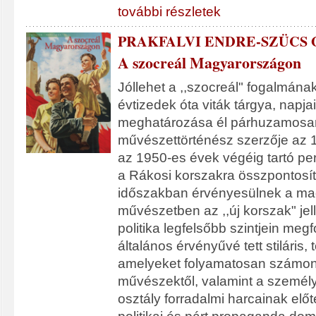
további részletek
PRAKFALVI ENDRE-SZÜCS
A szocreál Magyarországon
Jóllehet a ,,szocreál" fogalmána
évtizedek óta viták tárgya, napja
meghatározása él párhuzamosan.
művészettörténész szerzője az 1
az 1950-es évek végéig tartó per
a Rákosi korszakra összpontosí
időszakban érvényesülnek a ma
művészetben az ,,új korszak" jel
politika legfelsőbb szintjein meg
általános érvényűvé tett stiláris, 
amelyeket folyamatosan számon
művészektől, valamint a személy
osztály forradalmi harcainak elő