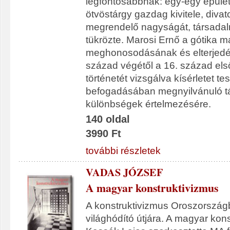
legfontosabbnak: egy-egy épület
ötvöstárgy gazdag kivitele, divat
megrendelő nagyságát, társadal
tükrözte. Marosi Ernő a gótika 
meghonosodásának és elterjedé
század végétől a 16. század els
történetét vizsgálva kísérletet t
befogadásában megnyilvánuló t
különbségek értelmezésére.
140 oldal
3990 Ft
további részletek
VADAS JÓZSEF
A magyar konstruktivizmus
A konstruktivizmus Oroszországb
világhódító útjára. A magyar kon