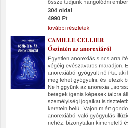
össze tudjunk hangolódni embert
304 oldal
4990 Ft
további részletek
CAMILLE CELLIER
Őszintén az anorexiáról
Egyetlen anorexiás sincs arra íté
végéig evészavaros maradjon. Ez
anorexiából gyógyult nő írta, aki 
meg lehet gyógyulni, és létezik b
Ne higgyünk az anorexia ,,sors
betegek igenis képesek talpra ál
személyiségi jogaikat is tisztelet
keretein belül. Vajon miért gond
anorexiából való gyógyulás illúz
nehéz, bizonytalan kimenetelű 