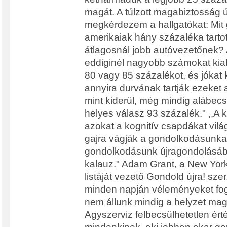
magát. A túlzott magabiztosság ú
megkérdezem a hallgatókat: Mit
amerikaiak hány százaléka tarto
átlagosnál jobb autóvezetőnek?
eddiginél nagyobb számokat kia
80 vagy 85 százalékot, és jókat
annyira durvának tartják ezeket 
mint kiderül, még mindig alábecsü
helyes válasz 93 százalék." ,,A
azokat a kognitív csapdákat vilá
gajra vágják a gondolkodásunka
gondolkodásunk újragondolásáb
kalauz." Adam Grant, a New York
listáját vezető Gondold újra! szer
minden napján véleményeket fo
nem állunk mindig a helyzet mag
Agyszerviz felbecsülhetetlen ért