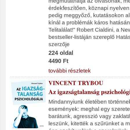
megmutathatja az olvasónak, m
érdekfeszítően, köznapi nyelven
pedig meggyőző, kutatásokon a
kínál a problémák káros hatásán
Telitalálat!" Robert Cialdini, a N
bestseller-listáján szereplő Hatá
szerzője
224 oldal
4490 Ft
további részletek
VINCENT TRYBOU
Az igazságtalanság pszichológ
Mindannyiunk életében történne
események: meghal egy szerete
barátunk, agresszió vagy zaklatá
leszünk, kitették a szűrünket a 