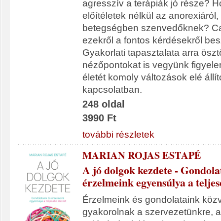
agresszív a terápiák jó része? 
előítéletek nélkül az anorexiáról
betegségben szenvedőknek? Cam
ezekről a fontos kérdésekről be
Gyakorlati tapasztalata arra ös
nézőpontokat is vegyünk figyel
életét komoly változások elé áll
kapcsolatban.
248 oldal
3990 Ft
további részletek
MARIAN ROJAS ESTAPÉ
A jó dolgok kezdete - Gondola
érzelmeink egyensúlya a teljes
Érzelmeink és gondolataink közv
gyakorolnak a szervezetünkre, a