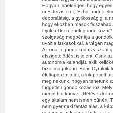
Hogyan lehetséges, hogy egyes
üres frázisokat, és hajlandók e
deportálásig, a gyilkosságig, a n
hogy eközben mások felszabadul
fejükkel kezdenek gondolkozni?
szolgaság megbénítja a gondolko
üvölt a farkasokkal, a végén mag
Az önálló gondolkodás viszont 
elszigetelődést is jelent. Csak az
autonómia kalandját, akik kellő
bízni magukban. Boris Cyrulnik t
élettapasztalattal, a kitaposott ut
meg nekünk, hogyan tehetünk sz
független gondolkozáshoz. Mély
megindító könyv. ,,Hétéves korom
egy általam nem ismert bűnért. 
nem gyermeki fantáziálás, a kép
nagyon is valóságos halálos ítéle