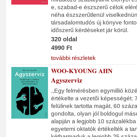
e, szabad-e észszerű célok elé
néha észszerűtlenül viselkednünk
társadalomtudós új könyve font
időszerű kérdéseket jár körül.
320 oldal
4990 Ft
további részletek
WOO-KYOUNG AHN
Agyszerviz
,,Egy felmérésben egymillió közé
értékelte a vezetői képességét: 
felülinek tartotta magát, 60 száz
gondolta, olyan jól boldogul má
alapján a legjobb 10 százalékba 
egyetemi oktatók értékelték a ta
kétharmaduk a legjobb 25 száza