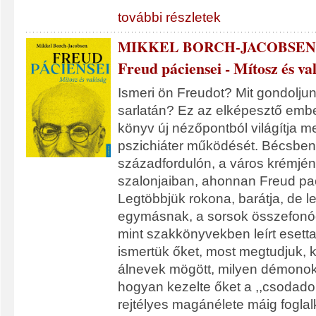
további részletek
MIKKEL BORCH-JACOBSEN
Freud páciensei - Mítosz és va
Ismeri ön Freudot? Mit gondoljun
sarlatán? Ez az elképesztő ember
könyv új nézőpontból világítja m
pszichiáter működését. Bécsbe
századfordulón, a város krémjé
szalonjaiban, ahonnan Freud paci
Legtöbbjük rokona, barátja, de l
egymásnak, a sorsok összefonód
mint szakkönyvekben leírt eset
ismertük őket, most megtudjuk, ki
álnevek mögött, milyen démonok
hogyan kezelte őket a ,,csodadok
rejtélyes magánélete máig foglalk