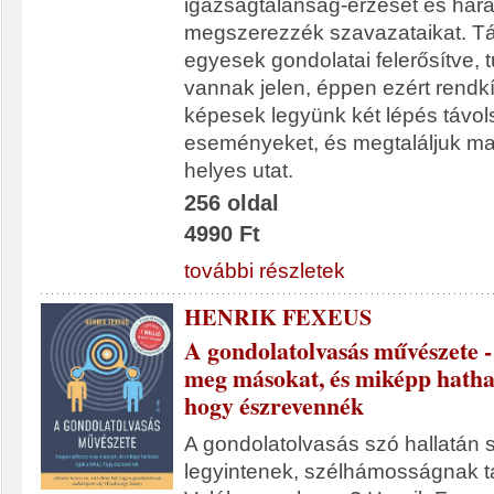
igazságtalanság-érzését és hara
megszerezzék szavazataikat. 
egyesek gondolatai felerősítve, t
vannak jelen, éppen ezért rendkí
képesek legyünk két lépés távol
eseményeket, és megtaláljuk m
helyes utat.
256 oldal
4990 Ft
további részletek
HENRIK FEXEUS
A gondolatolvasás művészete -
meg másokat, és miképp hathat
hogy észrevennék
A gondolatolvasás szó hallatán
legyintenek, szélhámosságnak ta