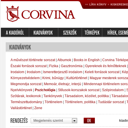
LÍRA KÖNYV
KISKERESK
A művészet története sorozat
|
Albumok
|
Books in English
|
Corvina Térképe
Északi források sorozat
|
Fizika
|
Gasztronómia
|
Gyereknek és felnőtteknek
Irodalom
|
Irodalom
|
Ismeretterjesztő irodalom
|
Keleti források sorozat
|
Kép
Környezetvédelem
|
Krimi, bűnügy
|
Kultúrtörténet
|
Magyar mesterek soroza
Megmondja sorozat
|
Memoár, életrajz, interjú
|
Mindennapi történelem soro
Nyelvkönyvek
|
Pszichológia
|
Stílusok-korszakok sorozat
|
Szépirodalom
|
S
Szótárak, lexikonok
|
Tankönyvek
|
Társadalom, közélet, politika
|
Társadal
Természettudomány
|
Történelem
|
Történelem, politika
|
Tudástár sorozat
|
Vallástörténet
|
Zene
Megjelenés szerint
kiadv