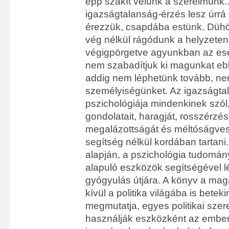
épp szakít velünk a szerelmünk..
igazságtalanság-érzés lesz úrrá 
érezzük, csapdába estünk. Düh
vég nélkül rágódunk a helyzeten,
végigpörgetve agyunkban az e
nem szabadítjuk ki magunkat ebb
addig nem léphetünk tovább, nem
személyiségünket. Az igazságta
pszichológiája mindenkinek szól,
gondolatait, haragját, rosszérzé
megalázottságát és méltóságves
segítség nélkül kordában tartani. A
alapján, a pszichológia tudomá
alapuló eszközök segítségével 
gyógyulás útjára. A könyv a mag
kívül a politika világába is beteki
megmutatja, egyes politikai sze
használják eszközként az embe