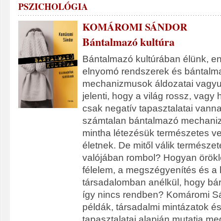
PSZICHOLÓGIA
KOMÁROMI SÁNDOR
Bántalmazó kultúra
Bántalmazó kultúrában élünk, e
elnyomó rendszerek és bántalm
mechanizmusok áldozatai vagyu
jelenti, hogy a világ rossz, vag
csak negatív tapasztalatai vann
számtalan bántalmazó mechani
mintha létezésük természetes ve
életnek. De mitől válik természe
valójában rombol? Hogyan örökl
félelem, a megszégyenítés és a 
társadalomban anélkül, hogy bá
így nincs rendben? Komáromi Sá
példák, társadalmi mintázatok és
tapasztalatai alapján mutatja me