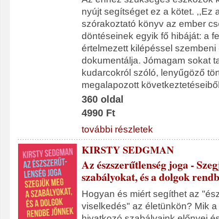
nyújt segítséget ez a kötet. ,,Ez
szórakoztató könyv az ember cs
döntéseinek egyik fő hibáját: a f
értelmezett kilépéssel szembeni e
dokumentálja. Jómagam sokat t
kudarcokról szóló, lenyűgöző tör
megalapozott következtetéseiből
360 oldal
4990 Ft
további részletek
KIRSTY SEDGMAN
Az észszerűtlenség joga - Sze
szabályokat, és a dolgok rend
Hogyan és miért segíthet az "és
viselkedés" az életünkön? Mik a
hivatkozó szabályaink előnyei é