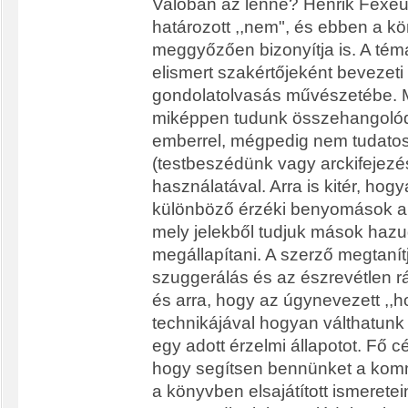
Valóban az lenne? Henrik Fexeu
határozott ,,nem", és ebben a k
meggyőzően bizonyítja is. A té
elismert szakértőjeként bevezeti 
gondolatolvasás művészetébe. M
miképpen tudunk összehangolód
emberrel, mégpedig nem tudato
(testbeszédünk vagy arckifejezé
használatával. Arra is kitér, hog
különböző érzéki benyomások a 
mely jelekből tudjuk mások hazu
megállapítani. A szerző megtanít
szuggerálás és az észrevétlen r
és arra, hogy az úgynevezett ,,
technikájával hogyan válthatunk 
egy adott érzelmi állapotot. Fő c
hogy segítsen bennünket a kom
a könyvben elsajátított ismerete