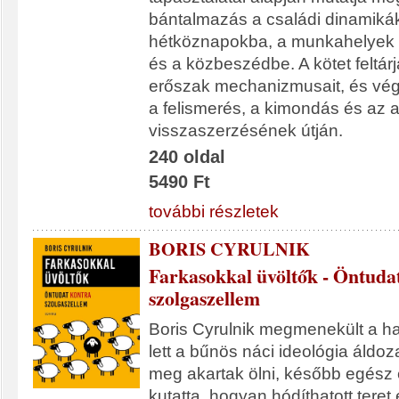
bántalmazás a családi dinamikák
hétköznapokba, a munkahelyek
és a közbeszédbe. A kötet feltárj
erőszak mechanizmusait, és végi
a felismerés, a kimondás és az 
visszaszerzésének útján.
240 oldal
5490 Ft
további részletek
BORIS CYRULNIK
Farkasokkal üvöltők - Öntuda
szolgaszellem
Boris Cyrulnik megmenekült a ha
lett a bűnös náci ideológia áldoza
meg akartak ölni, később egész 
kutatta, hogyan hódíthatott teret 