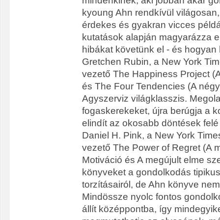
mindenkinek, aki jobban akar g
kyoung Ahn rendkívül világosan, 
érdekes és gyakran vicces példá
kutatások alapján magyarázza el
hibákat követünk el - és hogyan k
Gretchen Rubin, a New York Times
vezető The Happiness Project (A
és The Four Tendencies (A négy 
Agyszerviz világklasszis. Megol
fogaskerekeket, újra berúgja a ko
elindít az okosabb döntések felé
Daniel H. Pink, a New York Times 
vezető The Power of Regret (A 
Motiváció és A megújult elme szer
könyveket a gondolkodás tipikus 
torzításairól, de Ahn könyve ne
Mindössze nyolc fontos gondolk
állít középpontba, így mindegyik