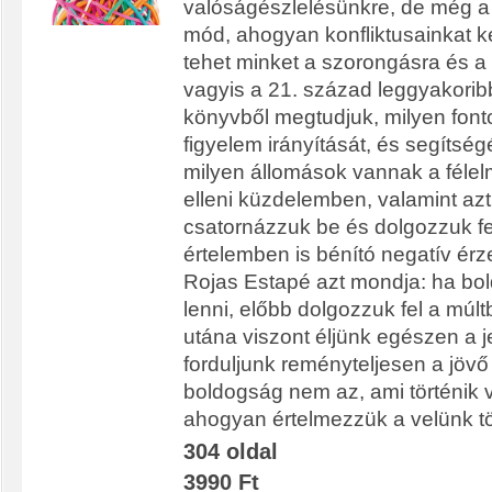
valóságészlelésünkre, de még a 
mód, ahogyan konfliktusainkat k
tehet minket a szorongásra és a
vagyis a 21. század leggyakorib
könyvből megtudjuk, milyen font
figyelem irányítását, és segítség
milyen állomások vannak a féle
elleni küzdelemben, valamint azt
csatornázzuk be és dolgozzuk fel
értelemben is bénító negatív ér
Rojas Estapé azt mondja: ha bo
lenni, előbb dolgozzuk fel a múlt
utána viszont éljünk egészen a j
forduljunk reményteljesen a jövő 
boldogság nem az, ami történik 
ahogyan értelmezzük a velünk tö
304 oldal
3990 Ft