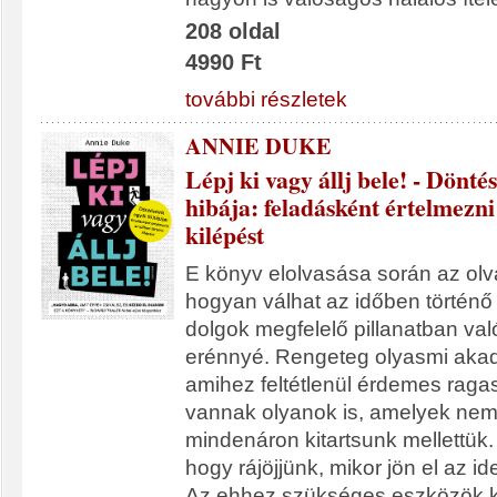
208 oldal
4990 Ft
további részletek
ANNIE DUKE
Lépj ki vagy állj bele! - Dönté
hibája: feladásként értelmezni
kilépést
E könyv elolvasása során az olv
hogyan válhat az időben történő
dolgok megfelelő pillanatban val
erénnyé. Rengeteg olyasmi akad
amihez feltétlenül érdemes raga
vannak olyanok is, amelyek nem
mindenáron kitartsunk mellettük. 
hogy rájöjjünk, mikor jön el az i
Az ehhez szükséges eszközök k